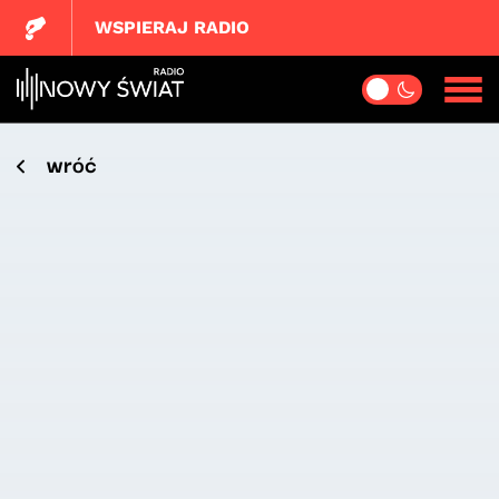
WSPIERAJ RADIO
wróć