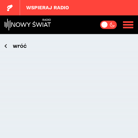
WSPIERAJ RADIO
wróć