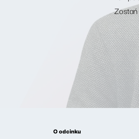
Zostań
O odcinku