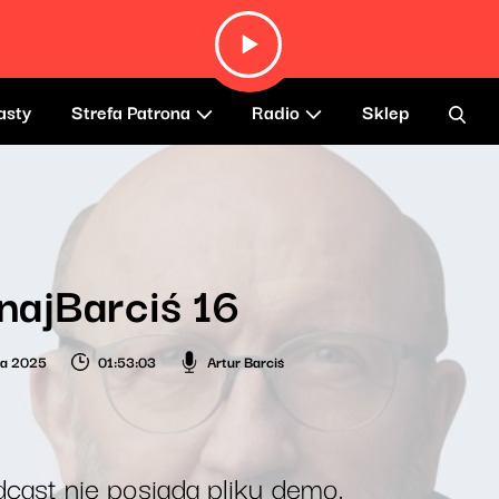
asty
Strefa Patrona
Radio
Sklep
najBarciś 16
ca 2025
01:53:03
Artur Barciś
cast nie posiada pliku demo.