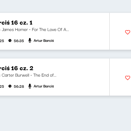
ciś 16 cz. 1
i: James Horner - For The Love Of A...
Artur Barciś
025
56:35
ciś 16 cz. 2
i: Carter Burwell - The End of...
Artur Barciś
025
56:28