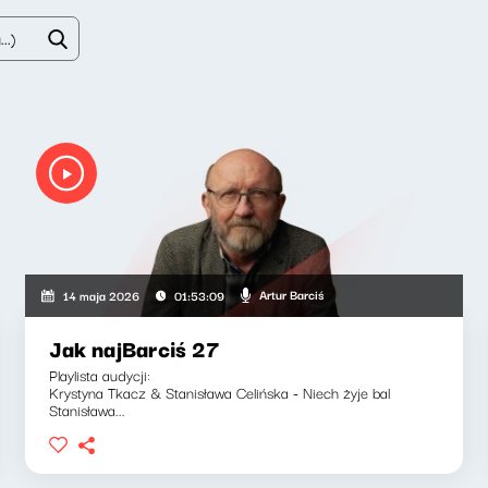
Artur Barciś
14 maja 2026
01:53:09
Jak najBarciś 27
Playlista audycji:
Krystyna Tkacz & Stanisława Celińska - Niech żyje bal
Stanisława...