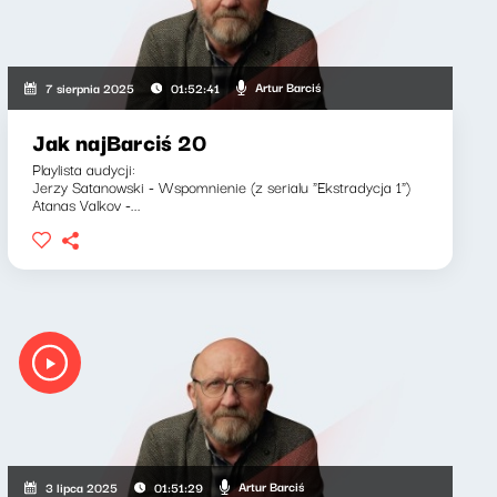
Artur Barciś
7 sierpnia 2025
01:52:41
Jak najBarciś 20
Playlista audycji:
Jerzy Satanowski - Wspomnienie (z serialu "Ekstradycja 1")
Atanas Valkov -...
Artur Barciś
3 lipca 2025
01:51:29