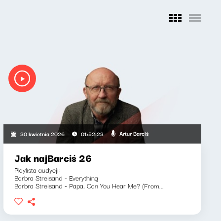
Artur Barciś
30 kwietnia 2026
01:52:23
Jak najBarciś 26
Playlista audycji:
Barbra Streisand - Everything
Barbra Streisand - Papa, Can You Hear Me? (From...