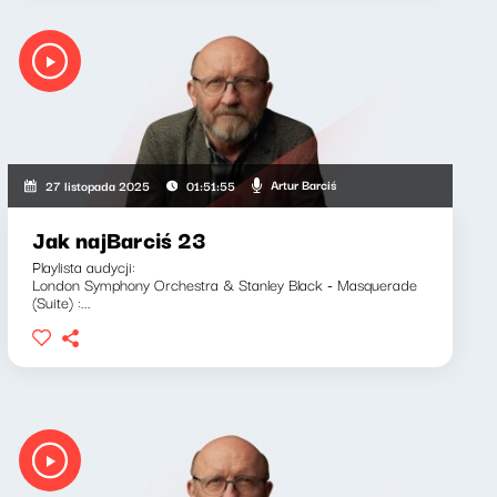
Artur Barciś
27 listopada 2025
01:51:55
Jak najBarciś 23
Playlista audycji:
London Symphony Orchestra & Stanley Black - Masquerade
(Suite) :...