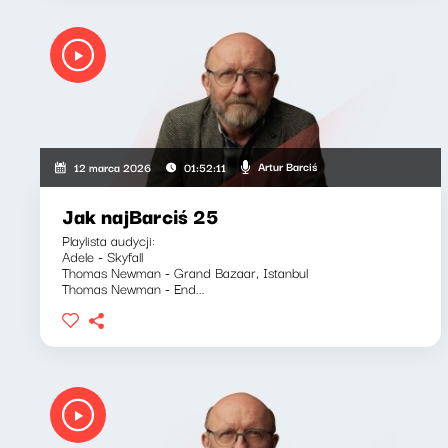
Artur Barciś
12 marca 2026
01:52:11
Jak najBarciś 25
Playlista audycji:
Adele - Skyfall
Thomas Newman - Grand Bazaar, Istanbul
Thomas Newman - End...