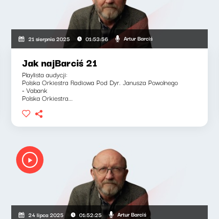
Artur Barciś
21 sierpnia 2025
01:53:56
Jak najBarciś 21
Playlista audycji:
Polska Orkiestra Radiowa Pod Dyr. Janusza Powolnego
- Vabank
Polska Orkiestra...
Artur Barciś
24 lipca 2025
01:52:25