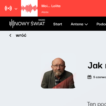
Moi... Lolita
Alizée
Start
Antena
Podc
wróć
Jak 
5 czerw
Ten pod