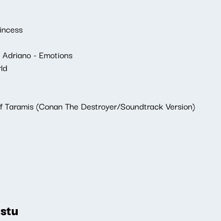
incess
 Adriano - Emotions
ld
 Of Taramis (Conan The Destroyer/Soundtrack Version)
stu