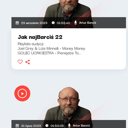
Artur Barciś
25 września 2025
01:52:40
Jak najBarciś 22
Playlista audycji:
Joel Grey & Liza Minnelli - Money Money
GOLEC UORKIESTRA - Pieniądze To...
Artur Barciś
31 lipca 2025
01:53:05