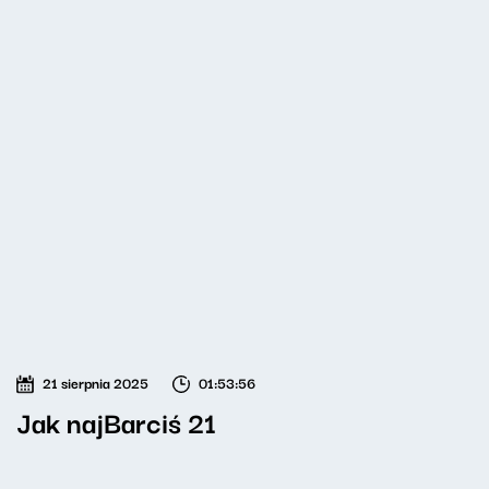
21 sierpnia 2025
01:53:56
Jak najBarciś 21