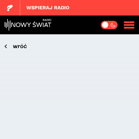
WSPIERAJ RADIO
wróć