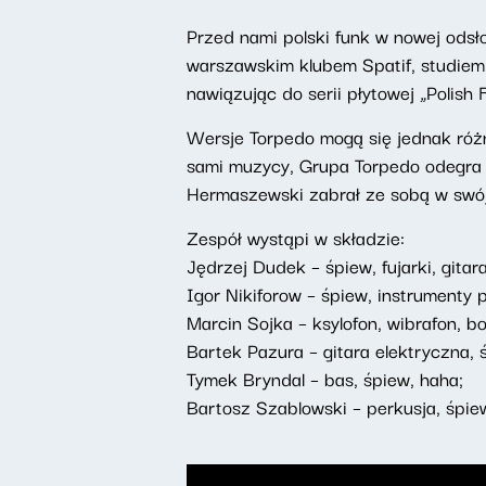
Przed nami polski funk w nowej odsł
warszawskim klubem Spatif, studiem 
nawiązując do serii płytowej „Polish 
Wersje Torpedo mogą się jednak róż
sami muzycy, Grupa Torpedo odegra 
Hermaszewski zabrał ze sobą w swój 
Zespół wystąpi w składzie:
Jędrzej Dudek – śpiew, fujarki, gitar
Igor Nikiforow – śpiew, instrumenty p
Marcin Sojka – ksylofon, wibrafon, b
Bartek Pazura – gitara elektryczna, 
Tymek Bryndal – bas, śpiew, haha;
Bartosz Szablowski – perkusja, śpie