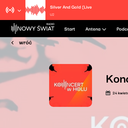
Silver And Gold (Live
U2
Start
Antena
Podc
wróć
Konc
24 kwiet