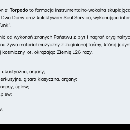
onie:
Torpedo
to formacja instrumentalno-wokalna skupiają
Dwa Domy oraz kolektywem Soul Service, wykonująca interpr
Funk”.
nić od wykonań znanych Państwu z płyt i nagrań oryginalny
na żywo materiał muzyczny z zaginionej taśmy, której jedy
kosmiczny lot, okrążając Ziemię 126 razy.
a akustyczna, organy;
erkusyjne, gitara klasyczna, organy;
ongosy, śpiew;
śpiew;
w.