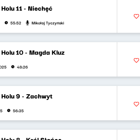
Holu 11 - Niechęć
Mikołaj Tyczyński
55:52
 Holu 10 - Magda Kluz
2025
48:26
 Holu 9 - Zachwyt
25
56:35
Holu 8 - Król Słońce