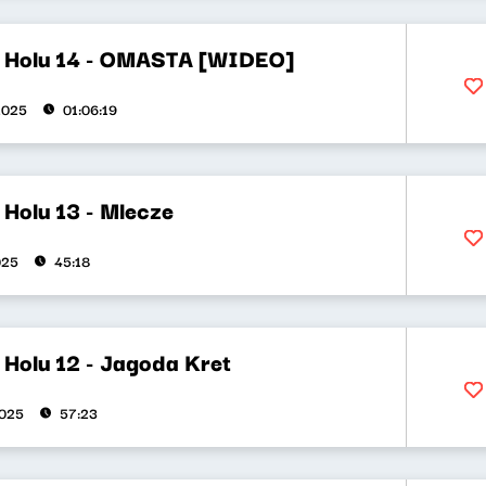
 Holu 14 - OMASTA [WIDEO]
2025
01:06:19
Holu 13 - Mlecze
025
45:18
 Holu 12 - Jagoda Kret
2025
57:23