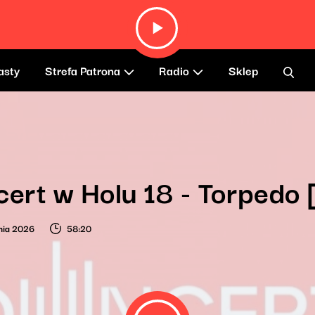
asty
Strefa Patrona
Radio
Sklep
ert w Holu 18 - Torpedo
nia 2026
58:20