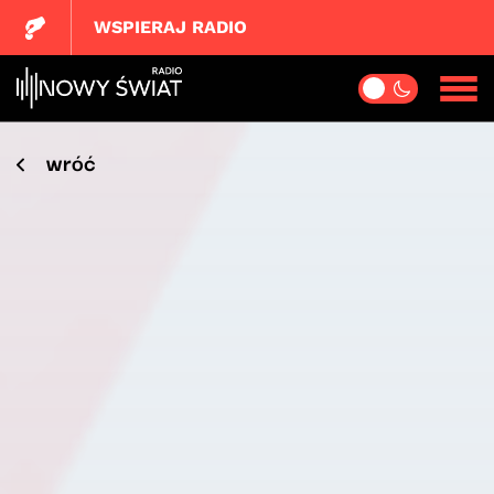
WSPIERAJ RADIO
wróć