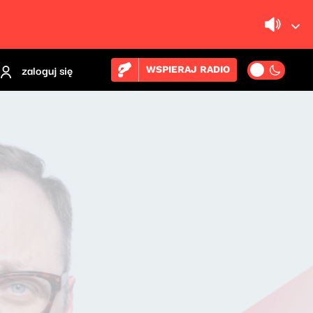
zaloguj się
WSPIERAJ RADIO