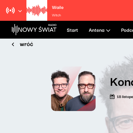
Waile
Witch
Start
Antena
Podc
wróć
Kon
18 listo