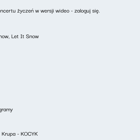
certu życzeń w wersji wideo - zaloguj się.
Snow, Let It Snow
 gramy
r Krupa - KOCYK