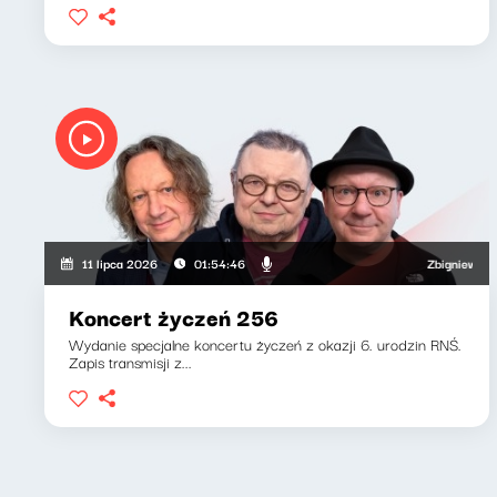
Zbigniew Zamacho
11 lipca 2026
01:54:46
Koncert życzeń 256
Wydanie specjalne koncertu życzeń z okazji 6. urodzin RNŚ.
Zapis transmisji z...