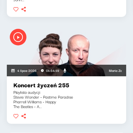
wski, Wojciech Mann, Ryszard Koziołek
Maria Zamachowska, P
4 lipca 2026
01:54:19
Koncert życzeń 255
Playlista audycji:
Stevie Wonder - Pastime Paradise
Pharrell Williams - Happy
The Beatles - A...