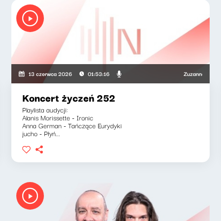
ka, Olga Bobienko
Zuzanna Iłenda, Mar
13 czerwca 2026
01:53:16
Koncert życzeń 252
Playlista audycji:
Alanis Morissette - Ironic
Anna German - Tańczące Eurydyki
jucho - Płyń...