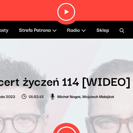
asty
Strefa Patrona
Radio
Sklep
cert życzeń 114 [WIDEO]
pada 2023
01:52:15
Michał Nogaś
,
Wojciech Malajkat