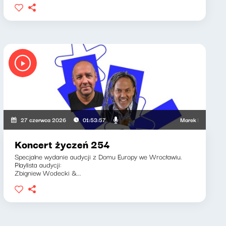
iotr Bukartyk
Marek Napiórkowski, Jo
27 czerwca 2026
01:53:57
Koncert życzeń 254
Specjalne wydanie audycji z Domu Europy we Wrocławiu.
Playlista audycji:
Zbigniew Wodecki &...