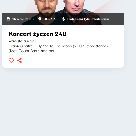
 Adam Stasiak
Piotr Bukartyk, Jakub Ferlin
16 maja 2026
01:54:45
Koncert życzeń 248
Playlista audycji:
Frank Sinatra - Fly Me To The Moon (2008 Remastered)
(feat. Count Basie and his...