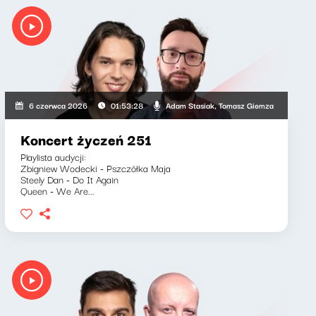
ia Lengren
Adam Stasiak, Tomasz Giemza
6 czerwca 2026
01:53:28
Koncert życzeń 251
Playlista audycji:
Zbigniew Wodecki - Pszczółka Maja
Steely Dan - Do It Again
Queen - We Are...