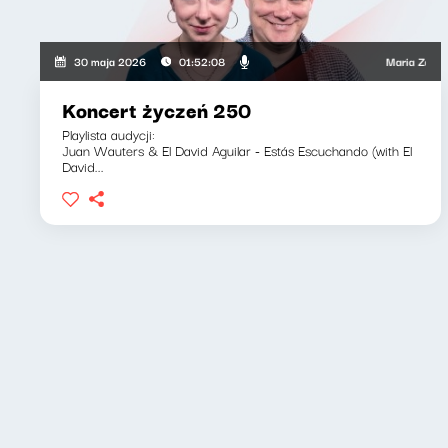
Maria Zamachowsk
30 maja 2026
01:52:08
Koncert życzeń 250
Playlista audycji:
Juan Wauters & El David Aguilar - Estás Escuchando (with El
David...