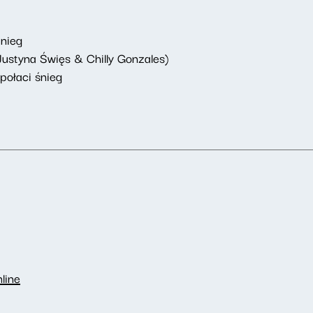
Śnieg
Justyna Święs & Chilly Gonzales)
połaci śnieg
line