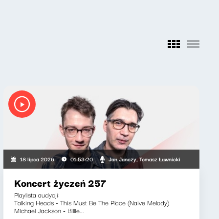
yszard Koziołek
Jan Janczy, Tomasz Ławnicki
18 lipca 2026
01:53:20
Koncert życzeń 257
Playlista audycji:
Talking Heads - This Must Be The Place (Naive Melody)
Michael Jackson - Billie...