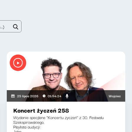
ki, Adriana Bąkowska
Wojciech Malajkat, R
25 lipca 2026
01:54:24
Koncert życzeń 258
Wydanie specjlane "Koncertu zyczeń" z 30. Festwalu
Szekspirowskiego.
Playlista audycji:
John...