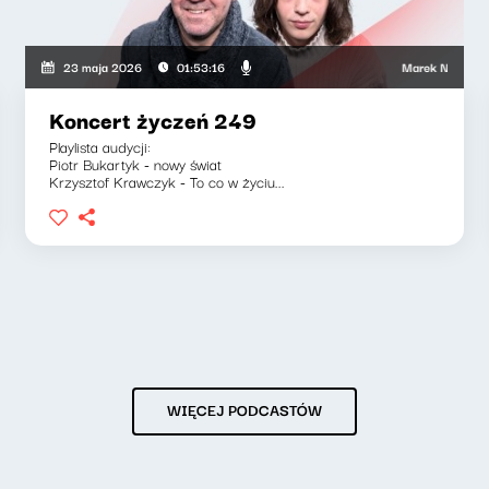
a, Jakub Jędras
Marek Napiórkowski,
23 maja 2026
01:53:16
Koncert życzeń 249
Playlista audycji:
Piotr Bukartyk - nowy świat
Krzysztof Krawczyk - To co w życiu...
WIĘCEJ PODCASTÓW