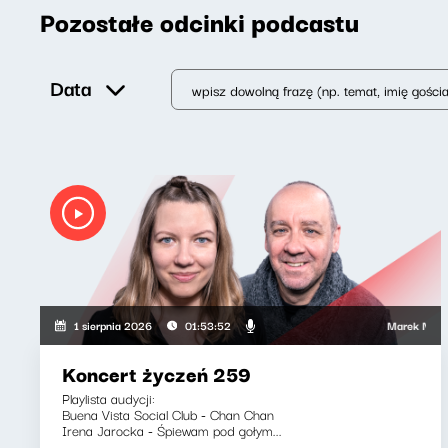
Pozostałe odcinki podcastu
Data
Marek Napiórkows
1 sierpnia 2026
01:53:52
Koncert życzeń 259
Playlista audycji:
Buena Vista Social Club - Chan Chan
Irena Jarocka - Śpiewam pod gołym...