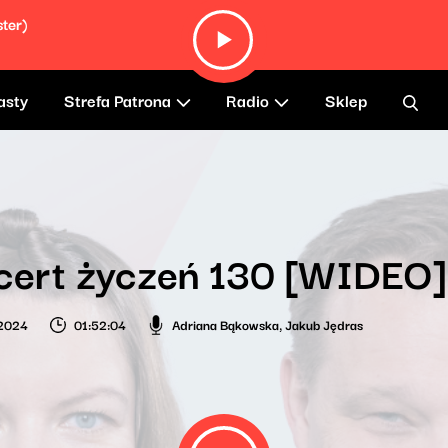
ter)
asty
Strefa Patrona
Radio
Sklep
cert życzeń 130 [WIDEO]
 2024
01:52:04
Adriana Bąkowska
,
Jakub Jędras