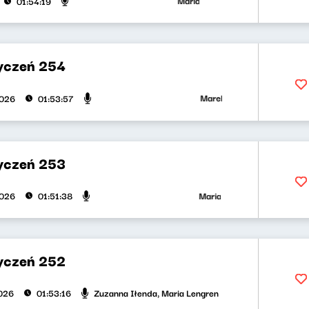
Maria Zamachowska, Piotr Bukartyk
01:54:19
yczeń 254
Marek Napiórkowski, Jose Torre
2026
01:53:57
yczeń 253
Maria Zamachowska, Olga Bobie
2026
01:51:38
yczeń 252
Zuzanna Iłenda, Maria Lengren
026
01:53:16