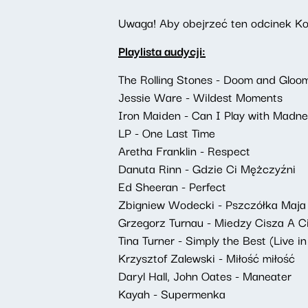
Uwaga! Aby obejrzeć ten odcinek Kon
Playlista audycji:
The Rolling Stones - Doom and Gloo
Jessie Ware - Wildest Moments
Iron Maiden - Can I Play with Madn
LP - One Last Time
Aretha Franklin - Respect
Danuta Rinn - Gdzie Ci Mężczyźni
Ed Sheeran - Perfect
Zbigniew Wodecki - Pszczółka Maja
Grzegorz Turnau - Miedzy Cisza A C
Tina Turner - Simply the Best (Live i
Krzysztof Zalewski - Miłość miłość
Daryl Hall, John Oates - Maneater
Kayah - Supermenka