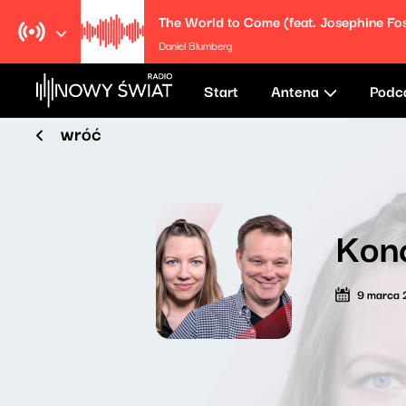
The World to Come (feat. Josephine Fos
Daniel Blumberg
Start
Antena
Podc
wróć
Kon
9 marca