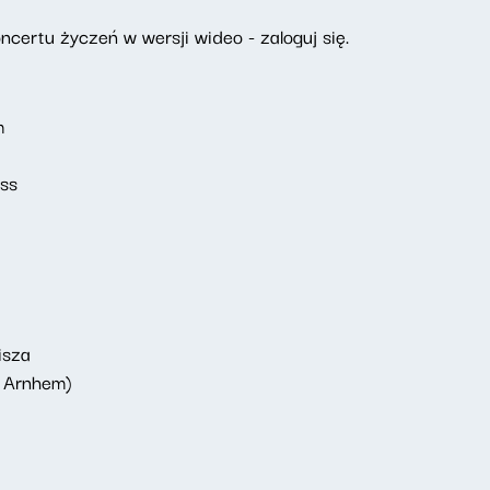
certu życzeń w wersji wideo - zaloguj się.
m
ess
isza
n Arnhem)