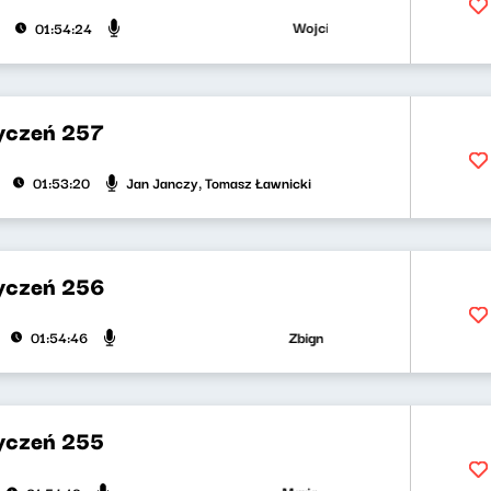
Wojciech Malajkat, Ryszard Kozioł
01:54:24
yczeń 257
Jan Janczy, Tomasz Ławnicki
01:53:20
yczeń 256
Zbigniew Zamachowski, Wojciech Ma
01:54:46
yczeń 255