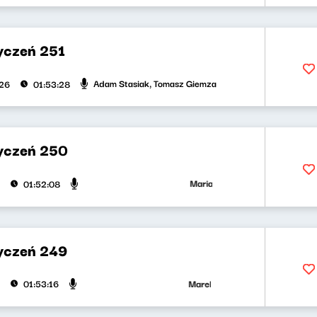
yczeń 251
Adam Stasiak, Tomasz Giemza
026
01:53:28
yczeń 250
Maria Zamachowska, Jakub Jędras
01:52:08
yczeń 249
Marek Napiórkowski, Adam Stasiak
01:53:16