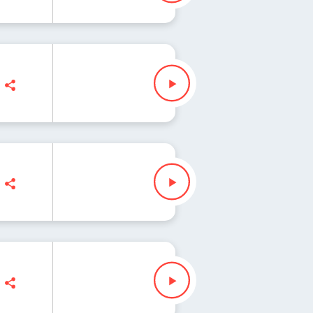
s
nko