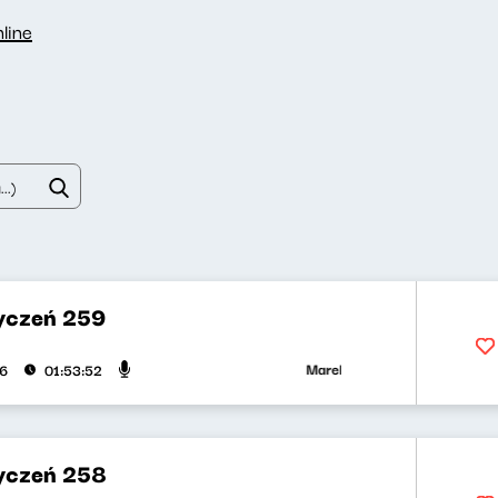
line
yczeń 259
Marek Napiórkowski, Adriana Bąk
26
01:53:52
yczeń 258