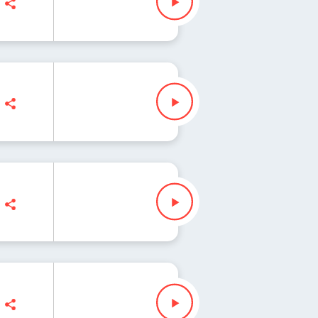
ek
nn, Ryszard Koziołek