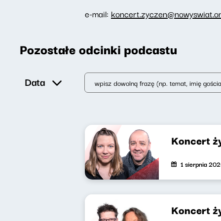
e-mail:
koncert.zyczen@nowyswiat.on
Pozostałe odcinki podcastu
Data
Koncert ż
1 sierpnia 20
Koncert ż