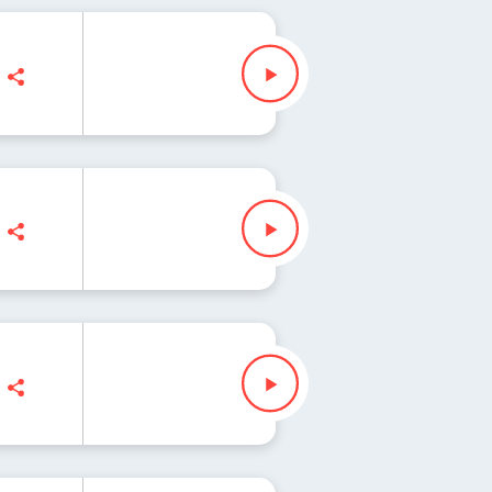
s
nko