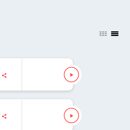
owska
ek