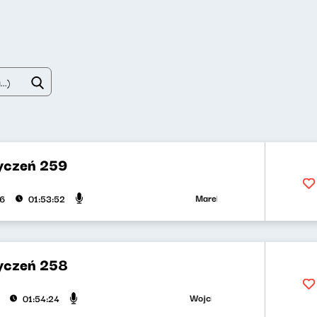
yczeń 259
Marek Napiórkowski, Adriana Bąk
26
01:53:52
yczeń 258
Wojciech Malajkat, Ryszard Kozioł
01:54:24