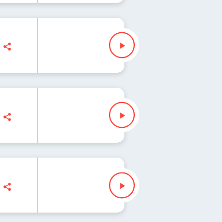
nn, Ryszard Koziołek