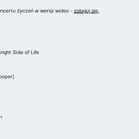
ncertu życzeń w wersji wideo -
zaloguj się.
ight Side of Life
ooper)
n