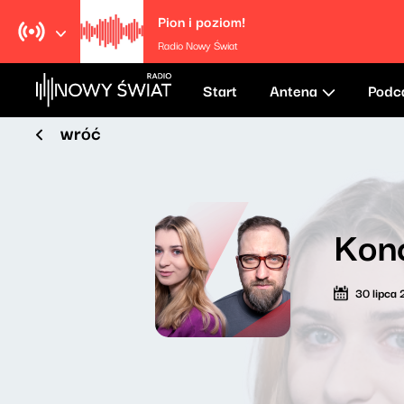
Pion i poziom!
Radio Nowy Świat
Start
Antena
Podc
wróć
Kon
30 lipca