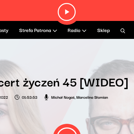
asty
Strefa Patrona
Radio
Sklep
cert życzeń 45 [WIDEO]
 2022
01:53:53
Michał Nogaś
,
Marcelina Słomian