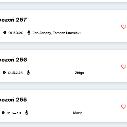
yczeń 257
Jan Janczy, Tomasz Ławnicki
01:53:20
yczeń 256
Zbigniew Zamachowski, Wojciech Ma
01:54:46
yczeń 255
Maria Zamachowska, Piotr Bukartyk
01:54:19