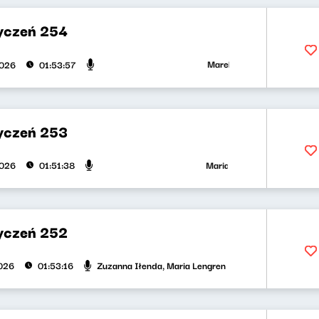
yczeń 254
Marek Napiórkowski, Jose Torre
2026
01:53:57
yczeń 253
Maria Zamachowska, Olga Bobie
2026
01:51:38
yczeń 252
Zuzanna Iłenda, Maria Lengren
026
01:53:16