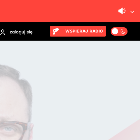
zaloguj się
WSPIERAJ RADIO