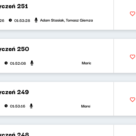
yczeń 251
Adam Stasiak, Tomasz Giemza
026
01:53:28
yczeń 250
Maria Zamachowska, Jakub Jędras
01:52:08
yczeń 249
Marek Napiórkowski, Adam Stasiak
01:53:16
yczeń 248