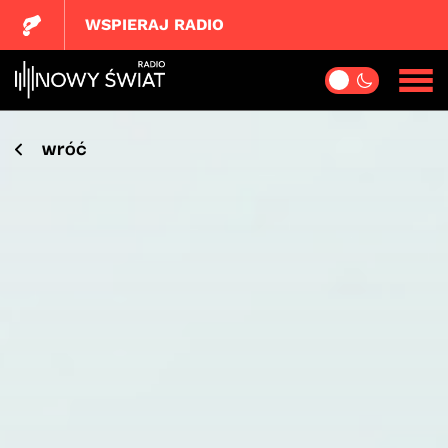
WSPIERAJ RADIO
wróć