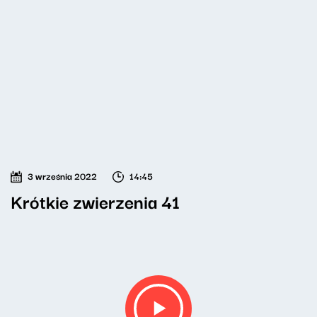
3 września 2022
14:45
Krótkie zwierzenia 41