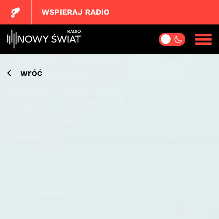
WSPIERAJ RADIO
wróć