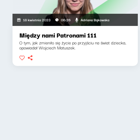
Adriana Bąkowska
18 kwietnia 2023
06:26
Między nami Patronami 111
O tym, jak zmieniło się życie po przyjściu na świat dziecka,
opowiadał Wojciech Matuszek.