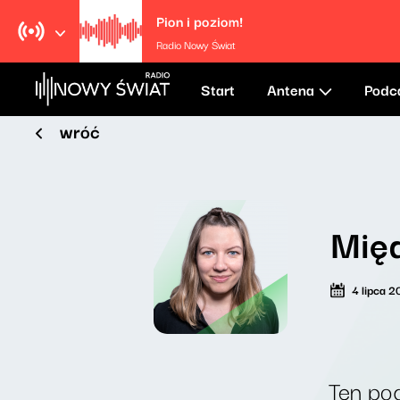
Pion i poziom!
Radio Nowy Świat
Start
Antena
Podc
wróć
Międ
4 lipca 
Ten pod