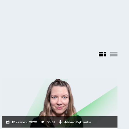
Adriana Bąkowska
13 czerwca 2023
05:51