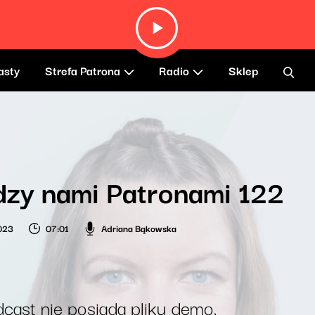
asty
Strefa Patrona
Radio
Sklep
zy nami Patronami 122
2023
07:01
Adriana Bąkowska
cast nie posiada pliku demo.