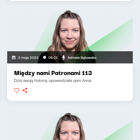
Adriana Bąkowska
2 maja 2023
06:21
Między nami Patronami 113
Dziś swoją historię opowiedziała pani Anna.