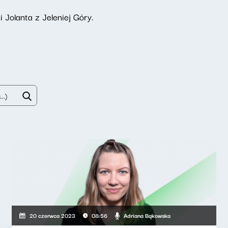
 Jolanta z Jeleniej Góry.
Adriana Bąkowska
20 czerwca 2023
08:56