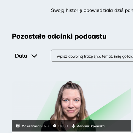
Swoją historię opowiedziała dziś pani
Pozostałe odcinki podcastu
Data
Adriana Bąkowska
27 czerwca 2023
07:30