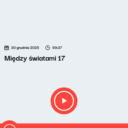
30 grudnia 2025
59:37
Między światami 17