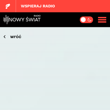
WSPIERAJ RADIO
wróć