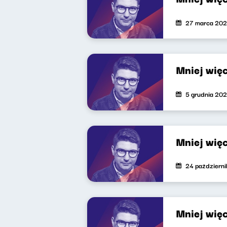
27 marca 20
Mniej wię
5 grudnia 20
Mniej wię
24 październ
Mniej wię