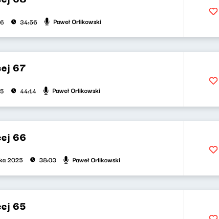
Paweł Orlikowski
26
34:56
cej 67
Paweł Orlikowski
25
44:14
cej 66
Paweł Orlikowski
ika 2025
38:03
cej 65