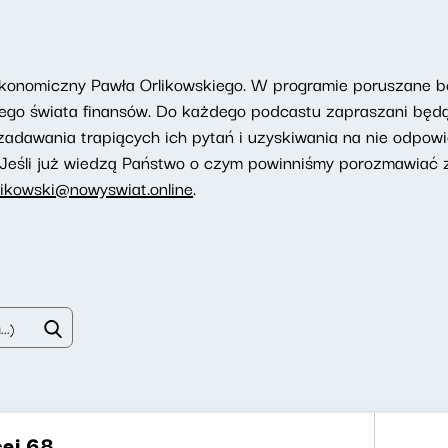
 ekonomiczny Pawła Orlikowskiego. W programie poruszane 
tego świata finansów. Do każdego podcastu zapraszani będą
 zadawania trapiących ich pytań i uzyskiwania na nie odpowi
Jeśli już wiedzą Państwo o czym powinniśmy porozmawiać z
likowski@nowyswiat.online
.
cej 68