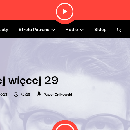
asty
Strefa Patrona
Radio
Sklep
j więcej 29
 2023
41:26
Paweł Orlikowski