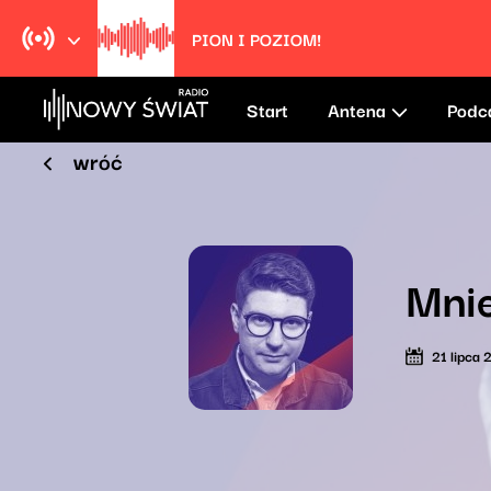
PION I POZIOM!
Start
Antena
Podc
wróć
Mnie
21 lipca