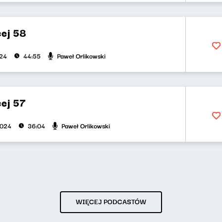
cej 58
Paweł Orlikowski
024
44:55
cej 57
Paweł Orlikowski
2024
36:04
WIĘCEJ PODCASTÓW