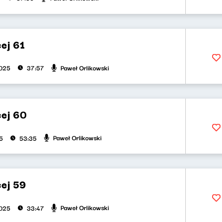
ej 61
Paweł Orlikowski
2025
37:57
cej 60
Paweł Orlikowski
5
53:35
cej 59
Paweł Orlikowski
2025
33:47