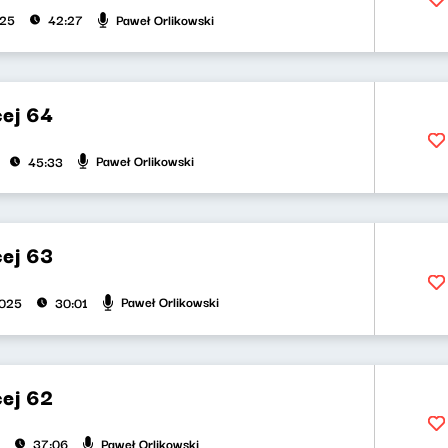
Paweł Orlikowski
025
42:27
cej 64
Paweł Orlikowski
45:33
cej 63
Paweł Orlikowski
2025
30:01
cej 62
Paweł Orlikowski
37:06