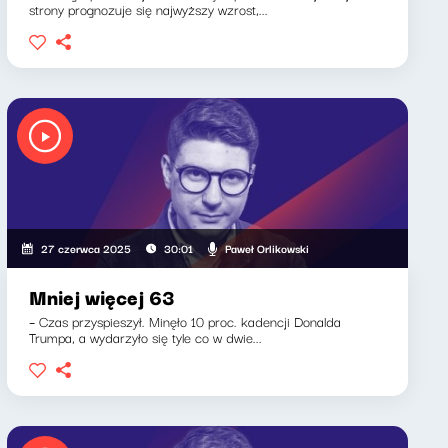
strony prognozuje się najwyższy wzrost,...
Paweł Orlikowski
27 czerwca 2025
30:01
Mniej więcej 63
– Czas przyspieszył. Minęło 10 proc. kadencji Donalda
Trumpa, a wydarzyło się tyle co w dwie...