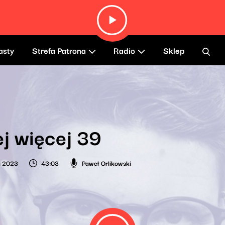
asty
Strefa Patrona
Radio
Sklep
j więcej 39
a 2023
43:03
Paweł Orlikowski