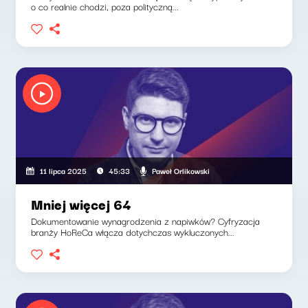
o co realnie chodzi, poza polityczną...
Paweł Orlikowski
11 lipca 2025
45:33
Mniej więcej 64
Dokumentowanie wynagrodzenia z napiwków? Cyfryzacja
branży HoReCa włącza dotychczas wykluczonych...