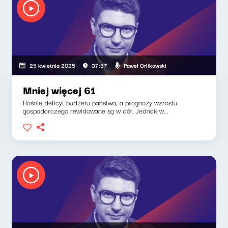
Paweł Orlikowski
25 kwietnia 2025
37:57
Mniej więcej 61
Rośnie deficyt budżetu państwa, a prognozy wzrostu
gospodarczego rewidowane są w dół. Jednak w...