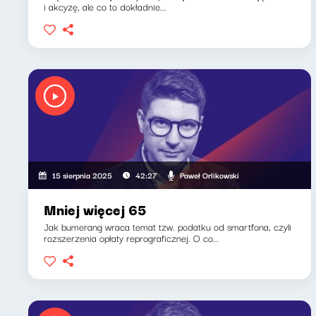
i akcyzę, ale co to dokładnie...
Paweł Orlikowski
15 sierpnia 2025
42:27
Mniej więcej 65
Jak bumerang wraca temat tzw. podatku od smartfona, czyli
rozszerzenia opłaty reprograficznej. O co...