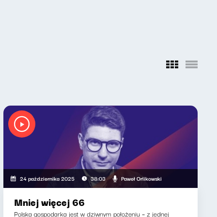
Paweł Orlikowski
24 października 2025
38:03
Mniej więcej 66
Polska gospodarka jest w dziwnym położeniu – z jednej