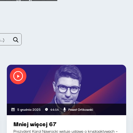
Paweł Orlikowski
5 grudnia 2025
44:14
Mniej więcej 67
Prezydent Karol Nawrocki wetuje ustawę o kryptoaktywach –