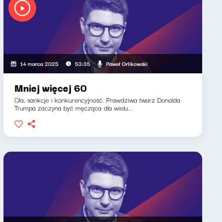
Paweł Orlikowski
14 marca 2025
53:35
Mniej więcej 60
Cła, sankcje i konkurencyjność. Prawdziwa twarz Donalda
Trumpa zaczyna być męcząca dla wielu...