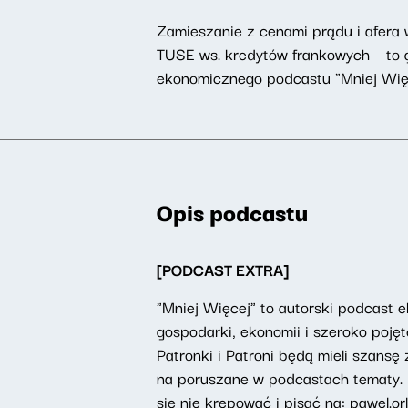
Zamieszanie z cenami prądu i afera w
TUSE ws. kredytów frankowych – to g
ekonomicznego podcastu "Mniej Więc
Opis podcastu
[PODCAST EXTRA]
"Mniej Więcej" to autorski podcast
gospodarki, ekonomii i szeroko poję
Patronki i Patroni będą mieli szansę
na poruszane w podcastach tematy. 
się nie krępować i pisać na:
pawel.or