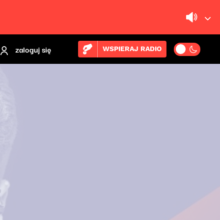
zaloguj się
WSPIERAJ RADIO