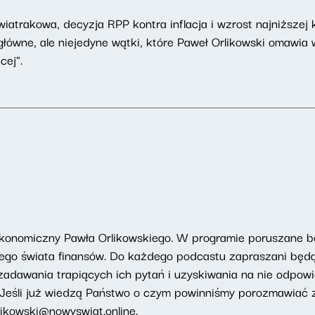
iatrakowa, decyzja RPP kontra inflacja i wzrost najniższej
łówne, ale niejedyne wątki, które Paweł Orlikowski omawia 
ej".
 ekonomiczny Pawła Orlikowskiego. W programie poruszane 
tego świata finansów. Do każdego podcastu zapraszani będą
 zadawania trapiących ich pytań i uzyskiwania na nie odpowi
Jeśli już wiedzą Państwo o czym powinniśmy porozmawiać z
likowski@nowyswiat.online
.