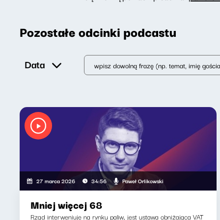
Pozostałe odcinki podcastu
Data
Paweł Orlikowski
27 marca 2026
34:56
Mniej więcej 68
Rząd interweniuje na rynku paliw, jest ustawa obniżająca VAT