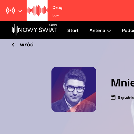
Drag
Low
Start
Antena
Podc
wróć
Mnie
8 grudni