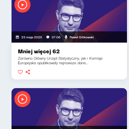
Paweł Orlikowski
23 maja 2025
37:06
Mniej więcej 62
Zarówno Główny Urząd Statystyczny, jak i Komisja
Europejska opublikowały najnowsze dane...