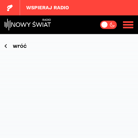
WSPIERAJ RADIO
wróć