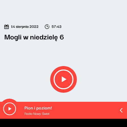
14 sierpnia 2022
57:43
Mogli w niedzielę 6
Pion i poziom!
Radio Nowy Świat