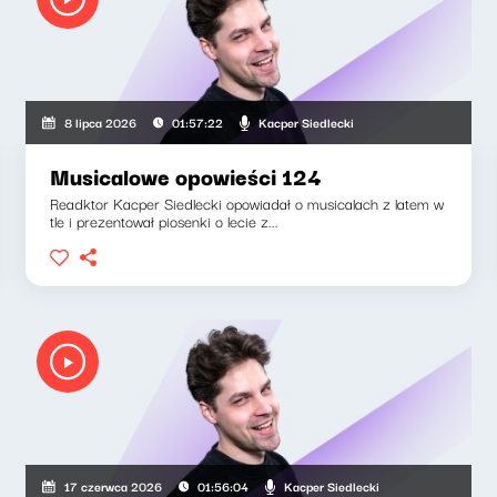
Kacper Siedlecki
8 lipca 2026
01:57:22
Musicalowe opowieści 124
Readktor Kacper Siedlecki opowiadał o musicalach z latem w
tle i prezentował piosenki o lecie z...
Kacper Siedlecki
17 czerwca 2026
01:56:04