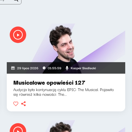
Kacper Siedlecki
29 lipca 2026
01:55:59
Musicalowe opowieści 127
Audycja była kontynuacją cyklu EPIC: The Musical. Pojawiło
się również kilka nowości: The...