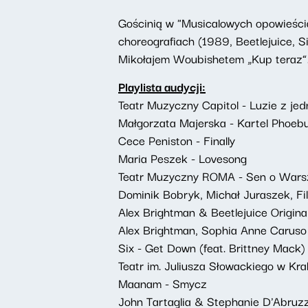
Gościnią w "Musicalowych opowieści
choreografiach (1989, Beetlejuice, Si
Mikołajem Woubishetem „Kup teraz”
Playlista audycji:
Teatr Muzyczny Capitol - Luzie z je
Małgorzata Majerska - Kartel Phoebu
Cece Peniston - Finally
Maria Peszek - Lovesong
Teatr Muzyczny ROMA - Sen o Warsza
Dominik Bobryk, Michał Juraszek, Fi
Alex Brightman & Beetlejuice Origi
Alex Brightman, Sophia Anne Caruso 
Six - Get Down (feat. Brittney Mack)
Teatr im. Juliusza Słowackiego w 
Maanam - Smycz
John Tartaglia & Stephanie D'Abruzz