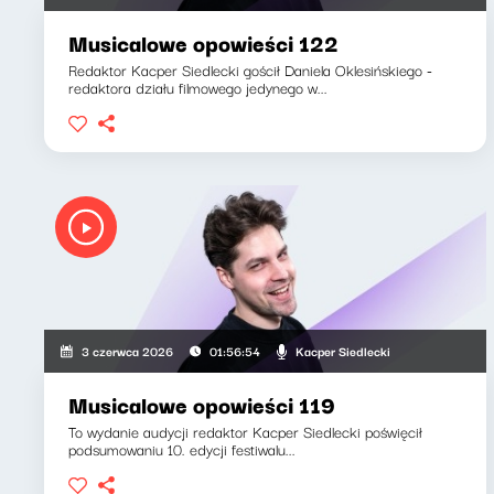
Musicalowe opowieści 122
Redaktor Kacper Siedlecki gościł Daniela Oklesińskiego -
redaktora działu filmowego jedynego w...
Kacper Siedlecki
3 czerwca 2026
01:56:54
Musicalowe opowieści 119
To wydanie audycji redaktor Kacper Siedlecki poświęcił
podsumowaniu 10. edycji festiwalu...