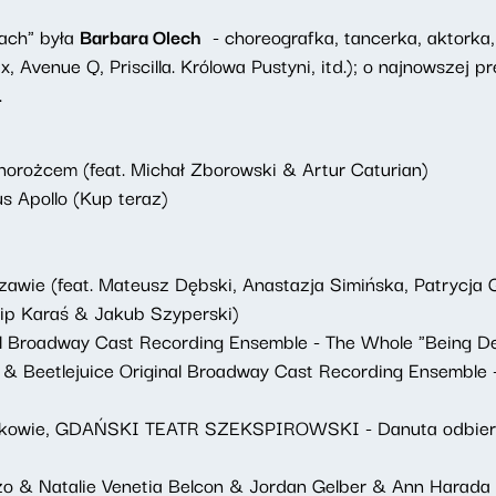
ach" była
Barbara Olech
- choreografka, tancerka, aktorka,
x, Avenue Q, Priscilla. Królowa Pustyni, itd.); o najnowszej 
.
dnorożcem (feat. Michał Zborowski & Artur Caturian)
s Apollo (Kup teraz)
wie (feat. Mateusz Dębski, Anastazja Simińska, Patrycja 
lip Karaś & Jakub Szyperski)
nal Broadway Cast Recording Ensemble - The Whole "Being D
& Beetlejuice Original Broadway Cast Recording Ensemble -
Krakowie, GDAŃSKI TEATR SZEKSPIROWSKI - Danuta odbier
o & Natalie Venetia Belcon & Jordan Gelber & Ann Harada - 