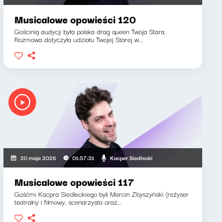
Musicalowe opowieści 120
Gościnią audycji była polska drag queen Twoja Stara.
Rozmowa dotyczyła udziału Twojej Starej w...
Kacper Siedlecki
20 maja 2026
01:57:31
Musicalowe opowieści 117
Gośćmi Kacpra Siedleckiego byli Marcin Zbyszyński (reżyser
teatralny i filmowy, scenarzysta oraz...