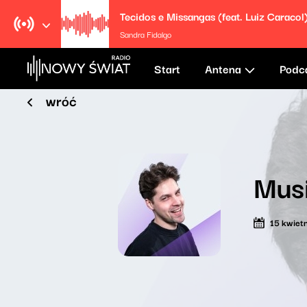
Tecidos e Missangas (feat. Luiz Caracol
Sandra Fidalgo
Start
Antena
Podc
wróć
Musi
15 kwiet