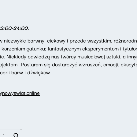
22:00-24:00.
niezwykle barwny, ciekawy i przede wszystkim, różnorodny 
e i korzeniom gatunku; fantastycznym eksperymentom i tytuł
ie. Niekiedy odwiedzą nas twórcy musicalowej sztuki, a inn
ektami. Postaram się dostarczyć wzruszeń, emocji, ekscytac
eerii barw i dźwięków.
@nowyswiat.online