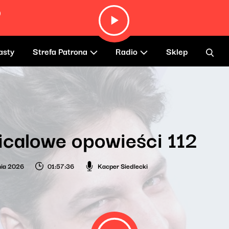
)
asty
Strefa Patrona
Radio
Sklep
calowe opowieści 112
nia 2026
01:57:36
Kacper Siedlecki