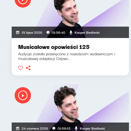
Kacper Siedlecki
15 lipca 2026
01:56:40
Musicalowe opowieści 125
Audycja została poświęcona z nowościom wydawniczym i
musicalowej adaptacji Odysei...
Kacper Siedlecki
24 czerwca 2026
01:58:13