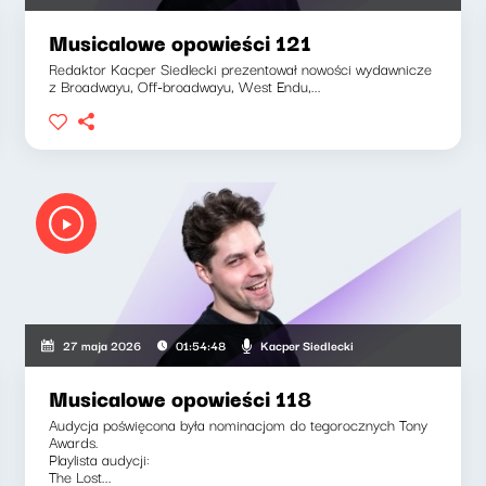
Musicalowe opowieści 121
Redaktor Kacper Siedlecki prezentował nowości wydawnicze
z Broadwayu, Off-broadwayu, West Endu,...
Kacper Siedlecki
27 maja 2026
01:54:48
Musicalowe opowieści 118
Audycja poświęcona była nominacjom do tegorocznych Tony
Awards.
Playlista audycji:
The Lost...