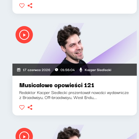
Kacper Siedlecki
17 czerwca 2026
01:56:04
Musicalowe opowieści 121
Redaktor Kacper Siedlecki prezentował nowości wydawnicze
z Broadwayu, Off-broadwayu, West Endu,...