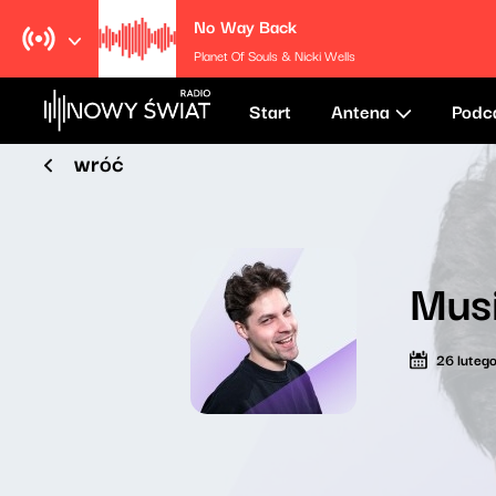
No Way Back
Planet Of Souls & Nicki Wells
Start
Antena
Podc
wróć
Mus
26 luteg