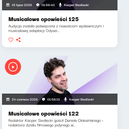
Kacper Siedlecki
15 lipca 2026
01:56:40
Musicalowe opowieści 125
Audycja została poświęcona z nowościom wydawniczym i
musicalowej adaptacji Odysei...
Kacper Siedlecki
24 czerwca 2026
01:58:13
Musicalowe opowieści 122
Redaktor Kacper Siedlecki gościł Daniela Oklesińskiego -
redaktora działu filmowego jedynego w...