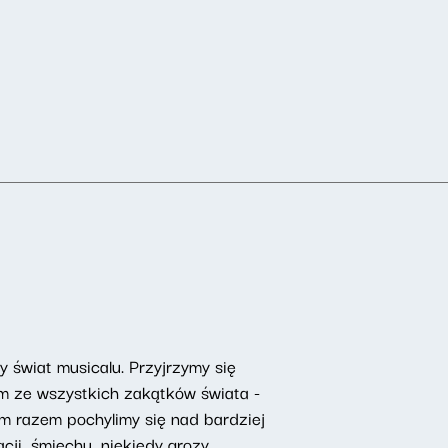
świat musicalu. Przyjrzymy się
om ze wszystkich zakątków świata -
ym razem pochylimy się nad bardziej
ji, śmiechu, niekiedy grozy,