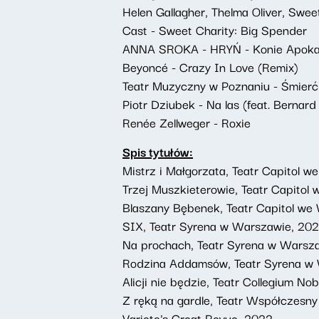
Helen Gallagher, Thelma Oliver, Swe
Cast - Sweet Charity: Big Spender
ANNA SROKA - HRYŃ - Konie Apoka
Beyoncé - Crazy In Love (Remix)
Teatr Muzyczny w Poznaniu - Śmierć
Piotr Dziubek - Na las (feat. Bernard
Renée Zellweger - Roxie
Spis tytułów:
Mistrz i Małgorzata, Teatr Capitol w
Trzej Muszkieterowie, Teatr Capitol
Blaszany Bębenek, Teatr Capitol we
SIX, Teatr Syrena w Warszawie, 20
Na prochach, Teatr Syrena w Warsz
Rodzina Addamsów, Teatr Syrena w
Alicji nie będzie, Teatr Collegium No
Z ręką na gardle, Teatr Współczesn
Variete's Great Revue, 2022