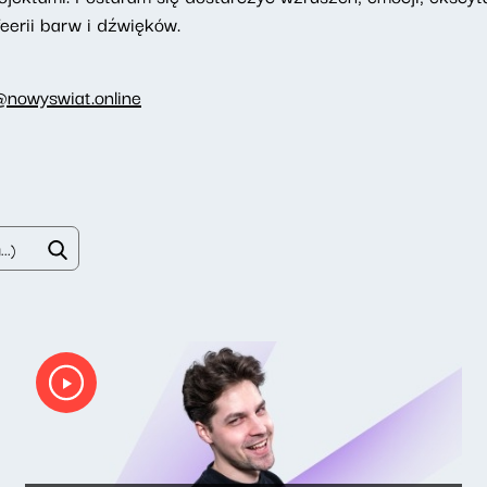
eerii barw i dźwięków.
@nowyswiat.online