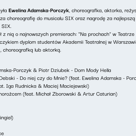
była
Ewelina Adamska-Porczyk
, choreografka, aktorka, reż
za choreografię do musicalu SIX oraz nagrodę za najlepszą
 SIX.
ł z nią o najnowszych premierach: "Na prochach" w Teatrz
ykiem dyplom studentów Akademii Teatralnej w Warszawie - 
, choreografką lub aktorką.
amska-Porczyk & Piotr Dziubek - Dom Mody Hella
Debski - Do niej czy do Mnie? (feat. Ewelina Adamska - Por
at. Iga Rudnicka & Maciej Maciejewski)
dnorożcem (feat. Michał Zborowski & Artur Caturian)
ngiel)
ce