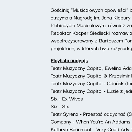
Gościnią "Musicalowych opowieści" 
otrzymała Nagrodę im. Jana Kiepury 
Plebiscycie Musicalowym, również za
Redaktor Kacper Siedlecki rozmawia
współreżyserowany z Bartoszem Porcz
projektach, w których była reżyserką
Playlista audycji:
Teatr Muzyczny Capitol, Ewelina Ad
Teatr Muzyczny Capitol & Krzesimir 
Teatr Muzyczny Capitol - Gdańsk (fe
Teatr Muzyczny Capitol - Luzie z je
Six - Ex-Wives
Six - Six
Teatr Syrena - Przestać oddychać (Si
Company - When You're An Addams
Kathryn Beaumont - Very Good Advi