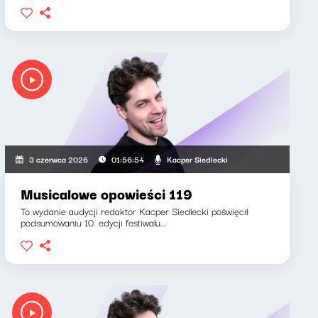
Kacper Siedlecki
3 czerwca 2026
01:56:54
Musicalowe opowieści 119
To wydanie audycji redaktor Kacper Siedlecki poświęcił
podsumowaniu 10. edycji festiwalu...