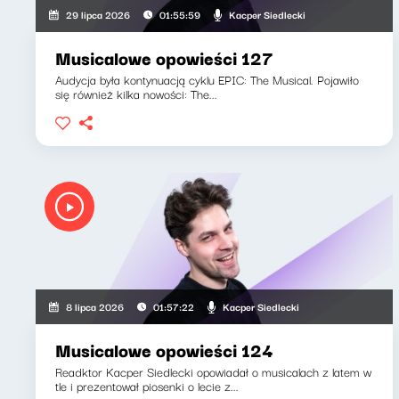
Kacper Siedlecki
29 lipca 2026
01:55:59
Musicalowe opowieści 127
Audycja była kontynuacją cyklu EPIC: The Musical. Pojawiło
się również kilka nowości: The...
Kacper Siedlecki
8 lipca 2026
01:57:22
Musicalowe opowieści 124
Readktor Kacper Siedlecki opowiadał o musicalach z latem w
tle i prezentował piosenki o lecie z...