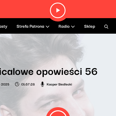
asty
Strefa Patrona
Radio
Sklep
icalowe opowieści 56
o 2025
01:57:28
Kacper Siedlecki