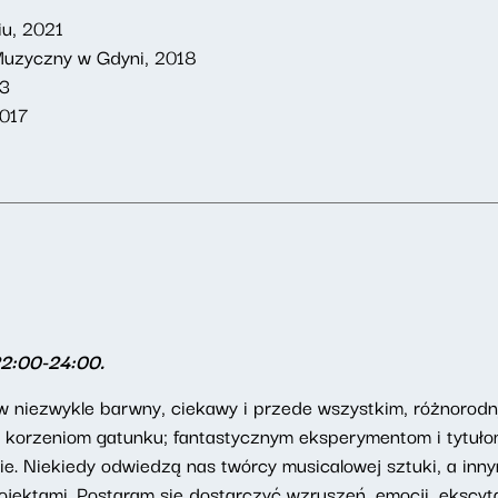
iu, 2021
r Muzyczny w Gdyni, 2018
13
2017
22:00-24:00.
niezwykle barwny, ciekawy i przede wszystkim, różnorodny 
e i korzeniom gatunku; fantastycznym eksperymentom i tytuł
ie. Niekiedy odwiedzą nas twórcy musicalowej sztuki, a inn
ektami. Postaram się dostarczyć wzruszeń, emocji, ekscytac