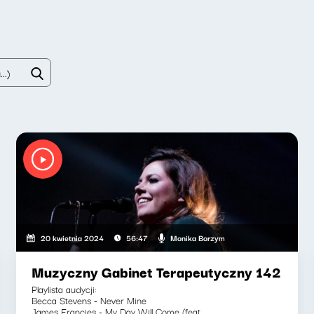
Monika Borzym
20 kwietnia 2024
56:47
Muzyczny Gabinet Terapeutyczny 142
Playlista audycji:
Becca Stevens - Never Mine
James Francies - My Day Will Come (feat....