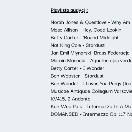
Playlista audycji:
Norah Jones & Questlove - Why Am I
Mose Allison - Hey, Good Lookin'
Betty Carter - 'Round Midnight
Nat King Cole - Stardust
Jan Emil Młynarski, Brass Federacja
Marcin Masecki - Aquellos ojos verd
Betty Carter - I Wonder
Ben Webster - Stardust
Ben Wendel - I Loves You Porgy (feat.
Musicae Antiquae Collegium Varsovi
KV415, 2 Andante
Kun-Woo Paik - Intermezzo In A Majo
DOMANSED - Intermezzo Op. 117 No