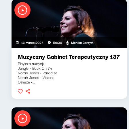
Monika Borzym
16 marca 2024
56:36
Muzyczny Gabinet Terapeutyczny 137
Playlista audycji:
Jungle - Back On 74
Norah Jones - Paradise
Norah Jones - Visions
Celeste -...