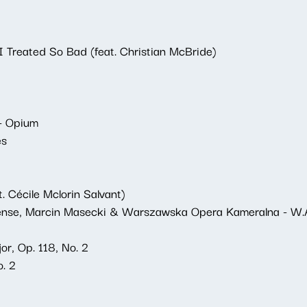
 Treated So Bad (feat. Christian McBride)
 - Opium
es
 Cécile Mclorin Salvant)
ense, Marcin Masecki & Warszawska Opera Kameralna - W.A
r, Op. 118, No. 2
. 2