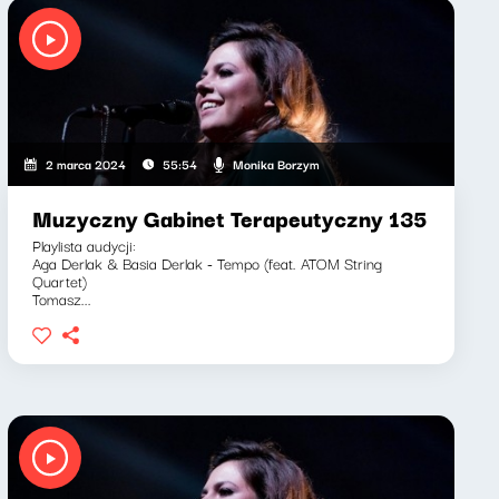
Monika Borzym
2 marca 2024
55:54
Muzyczny Gabinet Terapeutyczny 135
Playlista audycji:
Aga Derlak & Basia Derlak - Tempo (feat. ATOM String
Quartet)
Tomasz...