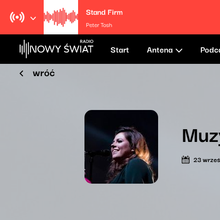
Stand Firm
Peter Tosh
Start
Antena
Podc
wróć
Muzy
23 wrześ