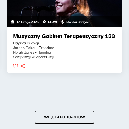
Monika Borzym
17 lutego 2024
56:29
Muzyczny Gabinet Terapeutyczny 133
Playlista audycji:
Jordan Rakei - Freedom
Norah Jones - Running
Sampology & Allysha Joy -...
WIĘCEJ PODCASTÓW