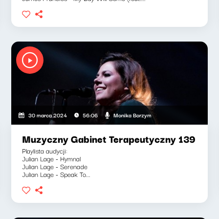
Monika Borzym
30 marca 2024
56:06
Muzyczny Gabinet Terapeutyczny 139
Playlista audycji:
Julian Lage - Hymnal
Julian Lage - Serenade
Julian Lage - Speak To...