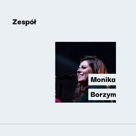
Zespół
Monika
Borzym