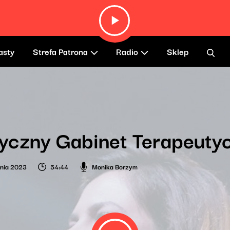
asty
Strefa Patrona
Radio
Sklep
czny Gabinet Terapeutyc
nia 2023
54:44
Monika Borzym