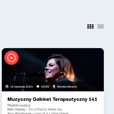
Monika Borzym
13 kwietnia 2024
55:55
Muzyczny Gabinet Terapeutyczny 141
Playlista audycji:
Billie Holiday - I'm a Fool to Want You
Amy Winehouse - Love Is a Losing Game...