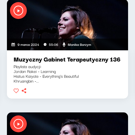
Monika Borzym
9 marca 2024
55:06
Muzyczny Gabinet Terapeutyczny 136
Playlista audycji:
Jordan Rakei - Learning
Hiatus Kaiyote - Everything's Beautiful
Khruangbin -...