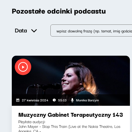
Pozostałe odcinki podcastu
Data
Monika Borzym
27 kwietnia 2024
55:13
Muzyczny Gabinet Terapeutyczny 143
Playlista audycji:
John Mayer - Stop This Train (Live at the Nokia Theatre, Los
Angeles, CA -...