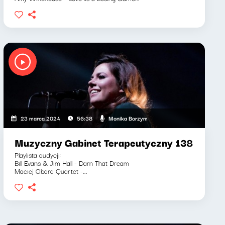
Monika Borzym
23 marca 2024
56:38
Muzyczny Gabinet Terapeutyczny 138
Playlista audycji:
Bill Evans & Jim Hall - Darn That Dream
Maciej Obara Quartet -...