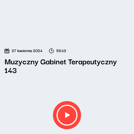
27 kwietnia 2024
55:13
Muzyczny Gabinet Terapeutyczny
143