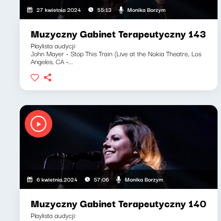
Monika Borzym
27 kwietnia 2024
55:13
Muzyczny Gabinet Terapeutyczny 143
Playlista audycji:
John Mayer - Stop This Train (Live at the Nokia Theatre, Los
Angeles, CA -...
Monika Borzym
6 kwietnia 2024
57:06
Muzyczny Gabinet Terapeutyczny 140
Playlista audycji: