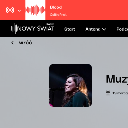
Blood
Coffin Prick
Start
Antena
Podc
wróć
Muz
19 marc