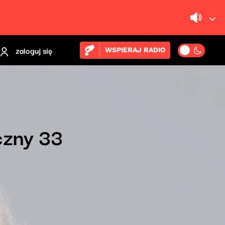
zaloguj się
WSPIERAJ RADIO
czny 33