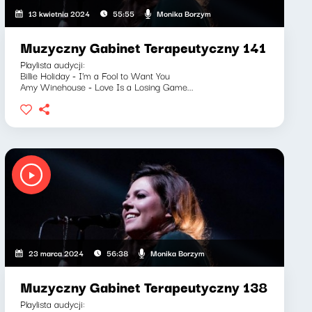
Monika Borzym
13 kwietnia 2024
55:55
Muzyczny Gabinet Terapeutyczny 141
Playlista audycji:
Billie Holiday - I'm a Fool to Want You
Amy Winehouse - Love Is a Losing Game...
Monika Borzym
23 marca 2024
56:38
Muzyczny Gabinet Terapeutyczny 138
Playlista audycji: