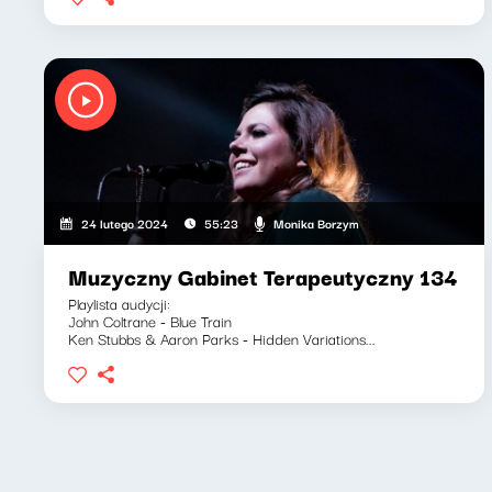
Monika Borzym
24 lutego 2024
55:23
Muzyczny Gabinet Terapeutyczny 134
Playlista audycji:
John Coltrane - Blue Train
Ken Stubbs & Aaron Parks - Hidden Variations...