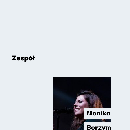
Zespół
Monika
Borzym