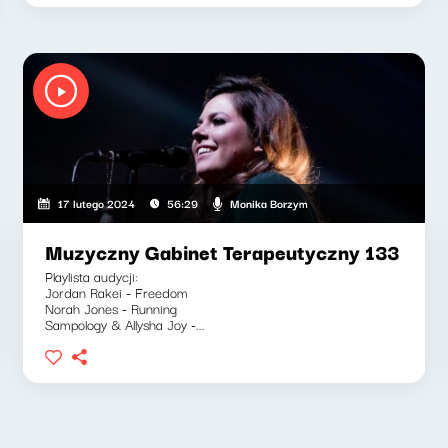
Monika Borzym
17 lutego 2024
56:29
Muzyczny Gabinet Terapeutyczny 133
Playlista audycji:
Jordan Rakei - Freedom
Norah Jones - Running
Sampology & Allysha Joy -...