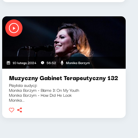
Monika Borzym
10 lutego 2024
56:52
Muzyczny Gabinet Terapeutyczny 132
Playlista audycji:
Monika Borzym - Blame It On My Youth
Monika Borzym - How Did He Look
Monika...