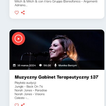
Mitch & Mitch & con il loro Gruppo Etereofonico - Argomenti
Adriano...
Monika Borzym
16 marca 2024
56:36
Muzyczny Gabinet Terapeutyczny 137
Playlista audycji:
Jungle - Back On 74
Norah Jones - Paradise
Norah Jones - Visions
Celeste -...