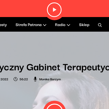
asty
Strefa Patrona
Radio
Sklep
yczny Gabinet Terapeuty
a 2022
56:22
Monika Borzym