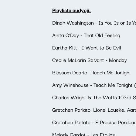
Playlista audycji:
Dinah Washington - Is You Is or Is 
Anita O'Day - That Old Feeling
Eartha Kitt - I Want to Be Evil
Cecile McLorin Salvant - Monday
Blossom Dearie - Teach Me Tonight
Amy Winehouse - Teach Me Tonight (
Charles Wright & The Watts 103rd S
Gretchen Parlato, Lionel Loueke, Aa
Gretchen Parlato - É Preciso Perdoar
Melody Gardot - Les Etoiles