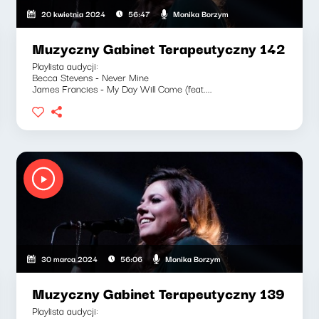
Monika Borzym
20 kwietnia 2024
56:47
Muzyczny Gabinet Terapeutyczny 142
Playlista audycji:
Becca Stevens - Never Mine
James Francies - My Day Will Come (feat....
Monika Borzym
30 marca 2024
56:06
Muzyczny Gabinet Terapeutyczny 139
Playlista audycji: