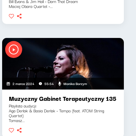
Bill Evans & Jim Hall - Darn That Dream
Maciej Obara Quartet -...
Monika Borzym
2 marca 2024
55:54
Muzyczny Gabinet Terapeutyczny 135
Playlista audycji:
Aga Derlak & Basia Derlak - Tempo (feat. ATOM String
Quartet)
Tomasz...