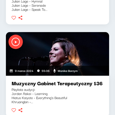
Julian Lage - Hymnal
Julian Lage - Serenade
Julian Lage - Speak To...
Monika Borzym
9 marca 2024
55:06
Muzyczny Gabinet Terapeutyczny 136
Playlista audycji:
Jordan Rakei - Learning
Hiatus Kaiyote - Everything's Beautiful
Khruangbin -...