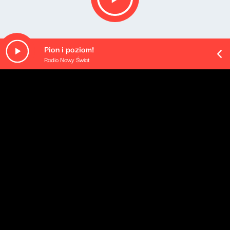
Pion i poziom!
Radio Nowy Świat
O odcinku
Playlista audycji:
Cecile McLorin Salvant - Le temps est assassin
Cecile McLorin Salvant - Aida
Cecile McLorin Salvant - Wedo