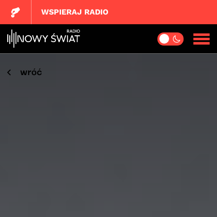
WSPIERAJ RADIO
wróć