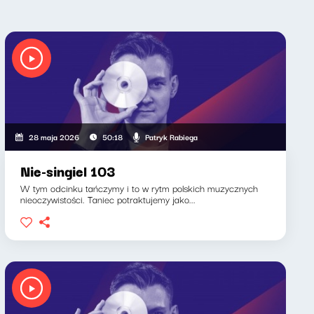
Patryk Rabiega
28 maja 2026
50:18
Nie-singiel 103
W tym odcinku tańczymy i to w rytm polskich muzycznych
nieoczywistości. Taniec potraktujemy jako...