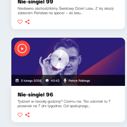
Nie-singiel 99
Niedawno obchodziliśmy Światowy Dzień Lasu. Z tej okazji
zabieram Państwa na spacer – do lasu...
Patryk Rabiega
5 lutego 2026
40:42
Nie-singiel 96
Tydzień w niecałą godzinę? Czemu nie. Ten odcinek to 7
piosenek na 7 dni tygodnia. Od spokojnego...