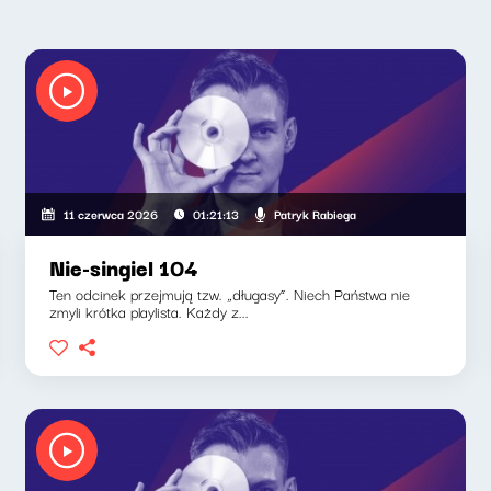
Patryk Rabiega
11 czerwca 2026
01:21:13
Nie-singiel 104
Ten odcinek przejmują tzw. „długasy”. Niech Państwa nie
zmyli krótka playlista. Każdy z...