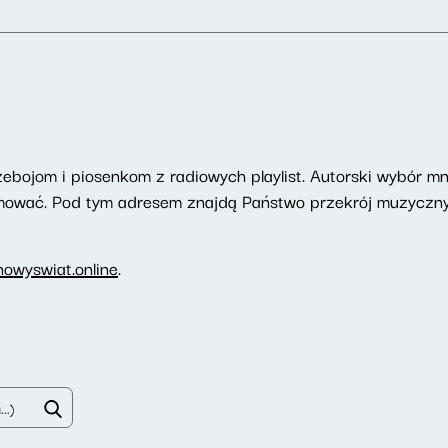
zebojom i piosenkom z radiowych playlist. Autorski wybór mn
romować. Pod tym adresem znajdą Państwo przekrój muzyczny
owyswiat.online
.