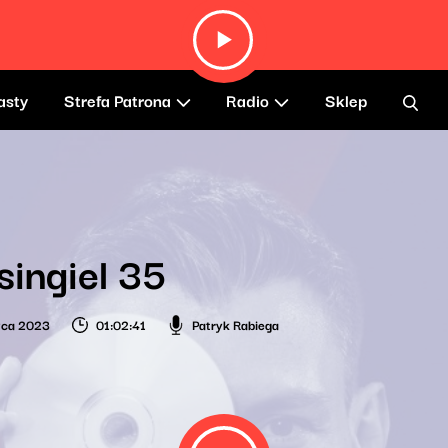
asty
Strefa Patrona
Radio
Sklep
singiel 35
wca 2023
01:02:41
Patryk Rabiega