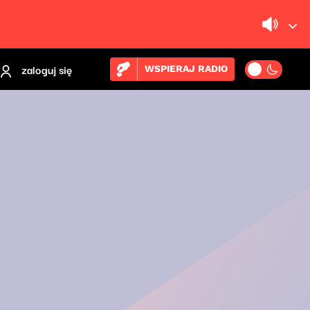
zaloguj się
WSPIERAJ RADIO