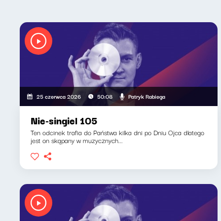
Patryk Rabiega
25 czerwca 2026
50:08
Nie-singiel 105
Ten odcinek trafia do Państwa kilka dni po Dniu Ojca dlatego
jest on skąpany w muzycznych...