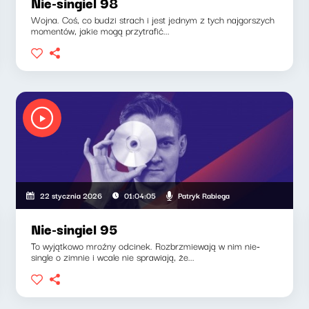
Nie-singiel 98
Wojna. Coś, co budzi strach i jest jednym z tych najgorszych
momentów, jakie mogą przytrafić...
Patryk Rabiega
22 stycznia 2026
01:04:05
Nie-singiel 95
To wyjątkowo mroźny odcinek. Rozbrzmiewają w nim nie-
single o zimnie i wcale nie sprawiają, że...