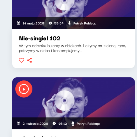
Patryk Rabiega
14 maja 2026
59:54
Nie-singiel 102
W tym odcinku bujamy w obłokach. Leżymy na zielonej łące,
patrzymy w niebo i kontemplujemy...
Patryk Rabiega
2 kwietnia 2026
46:12