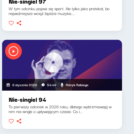
Nie-singiel 97
W tym odcinku pojawi się sport. Ale tylko jako pretekst, bo
najważniejsza wciąż będzie muzyka....
Patryk Rabiega
8 stycznia 2026
54:49
Nie-singiel 94
To pierwszy odcinek w 2026 roku, dlatego wybrzmiewają w
nim nie-single o upływającym czasie. Co i...