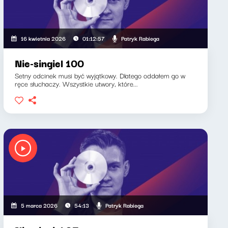
Patryk Rabiega
16 kwietnia 2026
01:12:57
Nie-singiel 100
Setny odcinek musi być wyjątkowy. Dlatego oddałem go w
ręce słuchaczy. Wszystkie utwory, które...
Patryk Rabiega
5 marca 2026
54:13