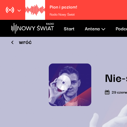
Pion i poziom!
Radio Nowy Świat
Start
Antena
Podc
wróć
Nie-
29 czer