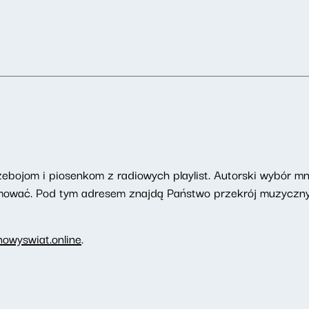
zebojom i piosenkom z radiowych playlist. Autorski wybór mn
romować. Pod tym adresem znajdą Państwo przekrój muzyczny
owyswiat.online
.