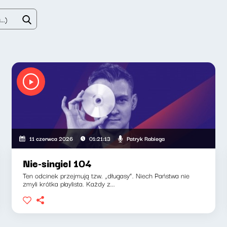
Patryk Rabiega
11 czerwca 2026
01:21:13
Nie-singiel 104
Ten odcinek przejmują tzw. „długasy”. Niech Państwa nie
zmyli krótka playlista. Każdy z...