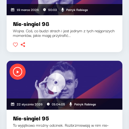
Patryk Rabiega
19 marca 2026
50:03
Nie-singiel 98
Wojna. Coś, co budzi strach i jest jednym z tych najgorszych
momentów, jakie mogą przytrafić...
Patryk Rabiega
22 stycznia 2026
01:04:05
Nie-singiel 95
To wyjątkowo mroźny odcinek. Rozbrzmiewają w nim nie-