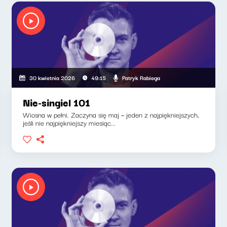
Patryk Rabiega
30 kwietnia 2026
49:15
Nie-singiel 101
Wiosna w pełni. Zaczyna się maj – jeden z najpiękniejszych,
jeśli nie najpiękniejszy miesiąc...