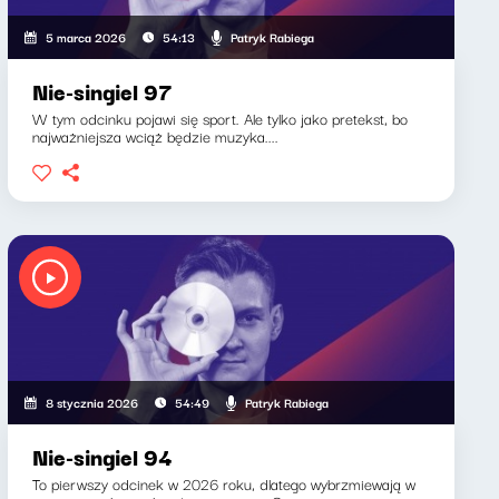
Patryk Rabiega
5 marca 2026
54:13
Nie-singiel 97
W tym odcinku pojawi się sport. Ale tylko jako pretekst, bo
najważniejsza wciąż będzie muzyka....
Patryk Rabiega
8 stycznia 2026
54:49
Nie-singiel 94
To pierwszy odcinek w 2026 roku, dlatego wybrzmiewają w