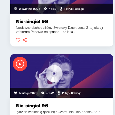
Patryk Rabiega
2 kwietnia 2026
46:12
Nie-singiel 99
Niedawno obchodziliśmy Światowy Dzień Lasu. Z tej okazji
zabieram Państwa na spacer – do lasu...
Patryk Rabiega
5 lutego 2026
40:42
Nie-singiel 96
Tydzień w niecałą godzinę? Czemu nie. Ten odcinek to 7