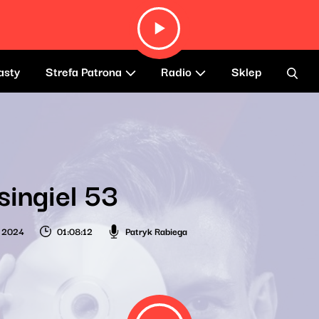
asty
Strefa Patrona
Radio
Sklep
singiel 53
a 2024
01:08:12
Patryk Rabiega