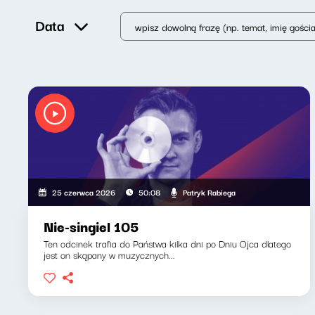
Data
Patryk Rabiega
25 czerwca 2026
50:08
Nie-singiel 105
Ten odcinek trafia do Państwa kilka dni po Dniu Ojca dlatego
jest on skąpany w muzycznych...