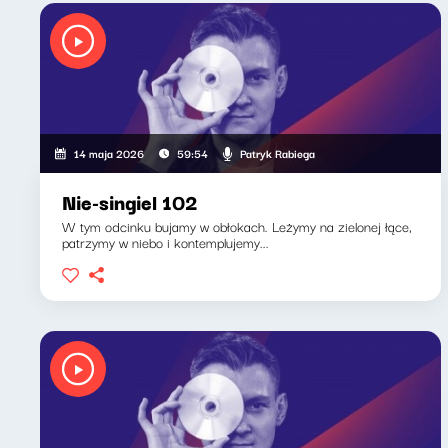
Patryk Rabiega
14 maja 2026
59:54
Nie-singiel 102
W tym odcinku bujamy w obłokach. Leżymy na zielonej łące,
patrzymy w niebo i kontemplujemy...