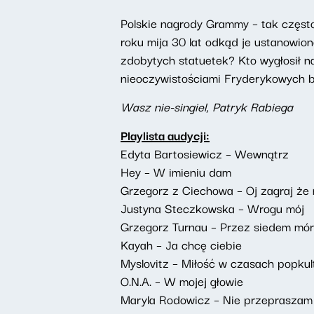
Polskie nagrody Grammy – tak częst
roku mija 30 lat odkąd je ustanowion
zdobytych statuetek? Kto wygłosił n
nieoczywistościami Fryderykowych
Wasz nie-singiel, Patryk Rabiega
Playlista audycji:
Edyta Bartosiewicz – Wewnątrz
Hey – W imieniu dam
Grzegorz z Ciechowa – Oj zagraj że 
Justyna Steczkowska – Wrogu mój
Grzegorz Turnau – Przez siedem mó
Kayah – Ja chcę ciebie
Myslovitz – Miłość w czasach popkul
O.N.A. – W mojej głowie
Maryla Rodowicz – Nie przepraszam 