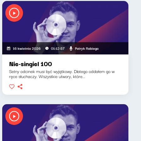
Patryk Rabiega
16 kwietnia 2026
01:12:57
Nie-singiel 100
Setny odcinek musi być wyjątkowy. Dlatego oddałem go w
ręce słuchaczy. Wszystkie utwory, które...