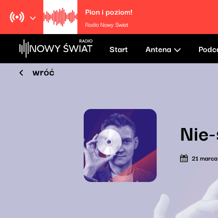
Pion i poziom!
Radio Nowy Świat
Start
Antena
Podc
wróć
Nie-
21 marc