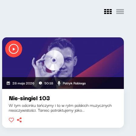
Patryk Rabiega
28 maja 2026
50:18
Nie-singiel 103
W tym odcinku tańczymy i to w rytm polskich muzycznych
nieoczywistości. Taniec potraktujemy jako...