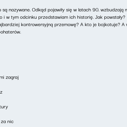
o są nazywane. Odkąd pojawiły się w latach 90. wzbudzają 
o i w tym odcinku przedstawiam ich historię. Jak powstały? K
ajbardziej kontrowersyjną przemowę? A kto je bojkotuje? 
 bohaterów.
mi zagraj
rz
tury
za nic