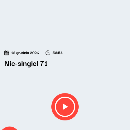
12 grudnia 2024
56:54
Nie-singiel 71