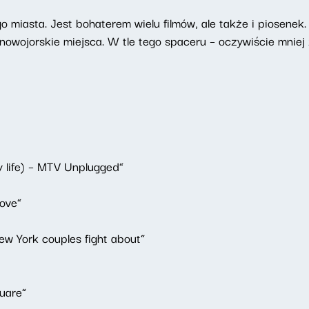
o miasta. Jest bohaterem wielu filmów, ale także i piosenek
owojorskie miejsca. W tle tego spaceru – oczywiście mniej 
ty life) – MTV Unplugged”
love”
 York couples fight about”
uare”