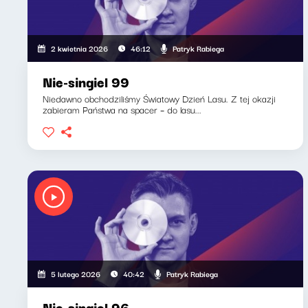
Patryk Rabiega
2 kwietnia 2026
46:12
Nie-singiel 99
Niedawno obchodziliśmy Światowy Dzień Lasu. Z tej okazji
zabieram Państwa na spacer – do lasu...
Patryk Rabiega
5 lutego 2026
40:42
Nie-singiel 96