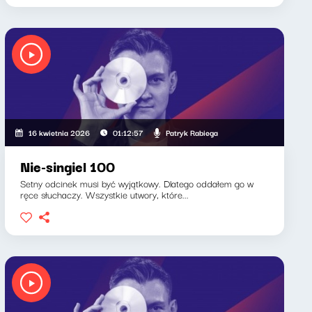
Patryk Rabiega
16 kwietnia 2026
01:12:57
Nie-singiel 100
Setny odcinek musi być wyjątkowy. Dlatego oddałem go w
ręce słuchaczy. Wszystkie utwory, które...