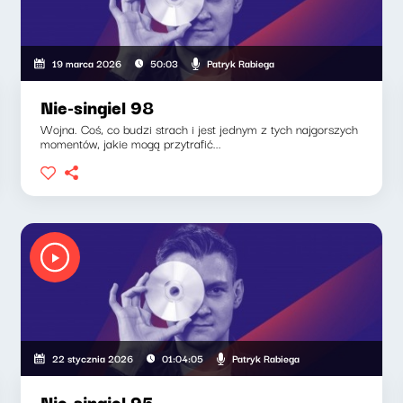
Patryk Rabiega
19 marca 2026
50:03
Nie-singiel 98
Wojna. Coś, co budzi strach i jest jednym z tych najgorszych
momentów, jakie mogą przytrafić...
Patryk Rabiega
22 stycznia 2026
01:04:05
Nie-singiel 95