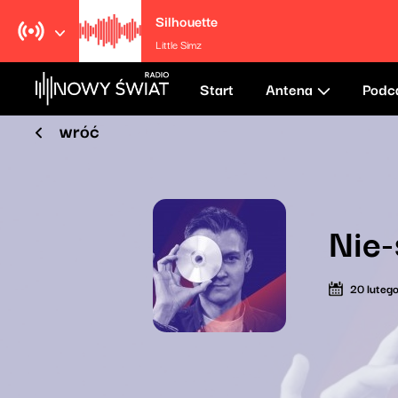
Silhouette
Little Simz
Start
Antena
Podc
wróć
Nie-
20 luteg