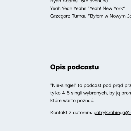
Ryan Adams “5th avenune”
Yeah Yeah Yeahs “Yeah! New York”
Grzegorz Turnau “Byłem w Nowym J
Opis podcastu
"Nie-singiel" to podcast pod prąd pr
tylko 4-5 singli wybranych, by ją p
które warto poznać.
Kontakt z autorem:
patryk.rabiega@n