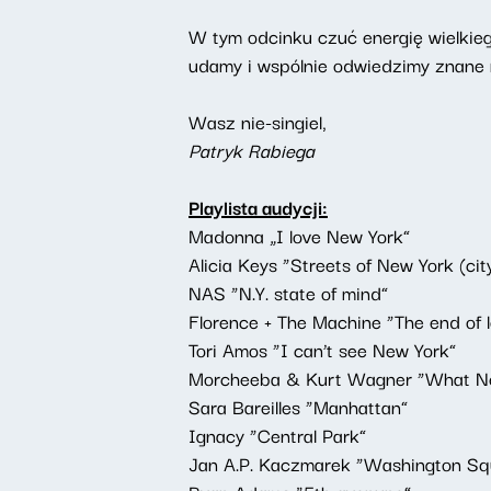
W tym odcinku czuć energię wielkieg
udamy i wspólnie odwiedzimy znane n
Wasz nie-singiel,
Patryk Rabiega
Playlista audycji:
Madonna „I love New York”
Alicia Keys “Streets of New York (ci
NAS “N.Y. state of mind”
Florence + The Machine “The end of 
Tori Amos “I can’t see New York”
Morcheeba & Kurt Wagner “What New
Sara Bareilles “Manhattan”
Ignacy “Central Park”
Jan A.P. Kaczmarek “Washington Sq