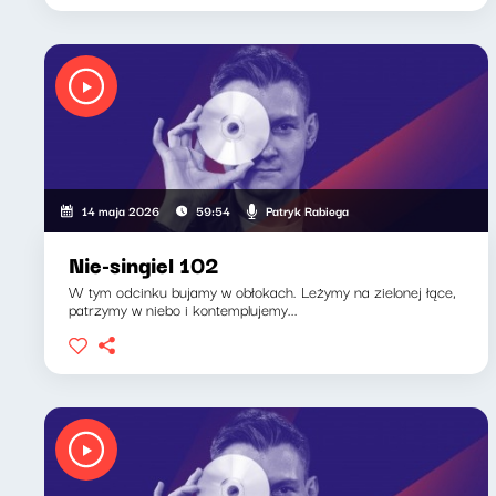
Patryk Rabiega
14 maja 2026
59:54
Nie-singiel 102
W tym odcinku bujamy w obłokach. Leżymy na zielonej łące,
patrzymy w niebo i kontemplujemy...