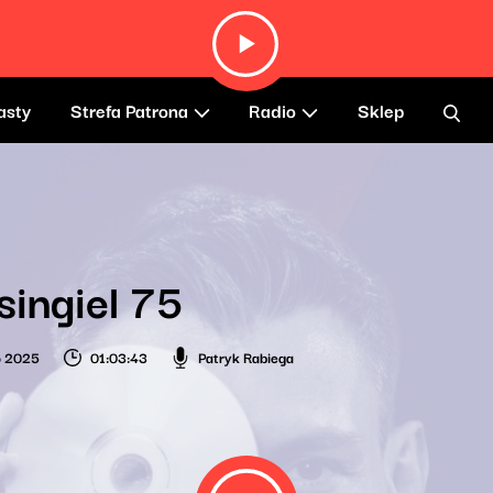
asty
Strefa Patrona
Radio
Sklep
singiel 75
o 2025
01:03:43
Patryk Rabiega