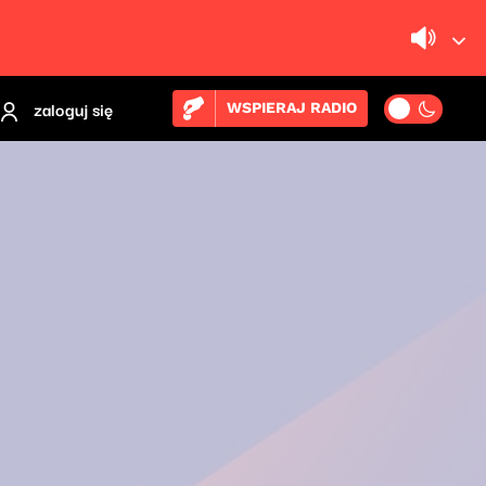
zaloguj się
WSPIERAJ RADIO