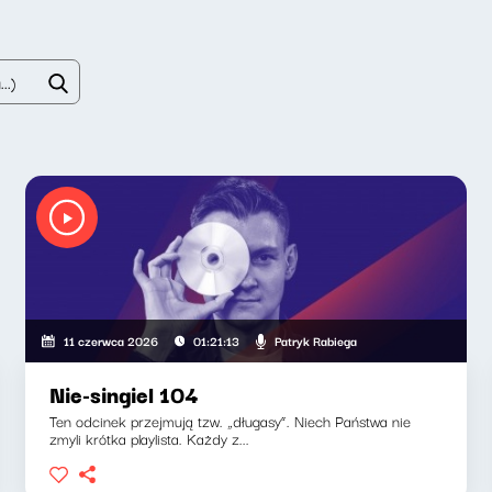
Patryk Rabiega
11 czerwca 2026
01:21:13
Nie-singiel 104
Ten odcinek przejmują tzw. „długasy”. Niech Państwa nie
zmyli krótka playlista. Każdy z...