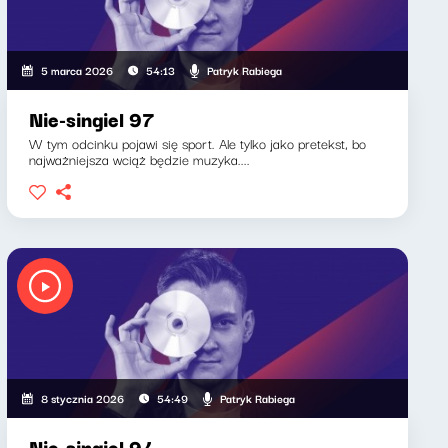
Patryk Rabiega
5 marca 2026
54:13
Nie-singiel 97
W tym odcinku pojawi się sport. Ale tylko jako pretekst, bo
najważniejsza wciąż będzie muzyka....
Patryk Rabiega
8 stycznia 2026
54:49
Nie-singiel 94