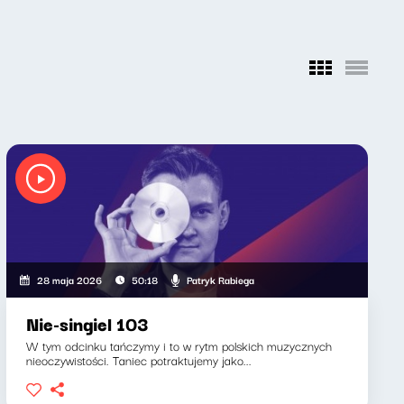
Patryk Rabiega
28 maja 2026
50:18
Nie-singiel 103
W tym odcinku tańczymy i to w rytm polskich muzycznych
nieoczywistości. Taniec potraktujemy jako...