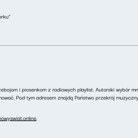
orku”
zebojom i piosenkom z radiowych playlist. Autorski wybór mn
romować. Pod tym adresem znajdą Państwo przekrój muzyczny
owyswiat.online
.