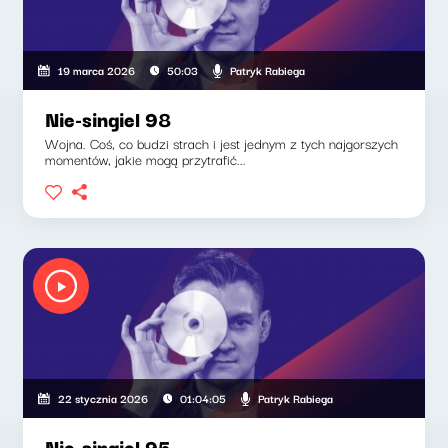
Patryk Rabiega
19 marca 2026
50:03
Nie-singiel 98
Wojna. Coś, co budzi strach i jest jednym z tych najgorszych
momentów, jakie mogą przytrafić...
Patryk Rabiega
22 stycznia 2026
01:04:05
Nie-singiel 95