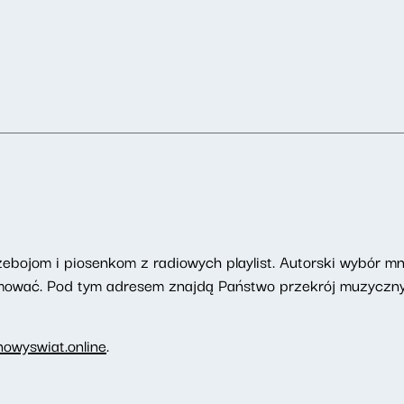
zebojom i piosenkom z radiowych playlist. Autorski wybór mn
romować. Pod tym adresem znajdą Państwo przekrój muzyczny
owyswiat.online
.