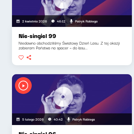
Patryk Rabiega
2 kwietnia 2026
46:12
Nie-singiel 99
Niedawno obchodziliśmy Światowy Dzień Lasu. Z tej okazji
zabieram Państwa na spacer – do lasu...
Patryk Rabiega
5 lutego 2026
40:42
Nie-singiel 96