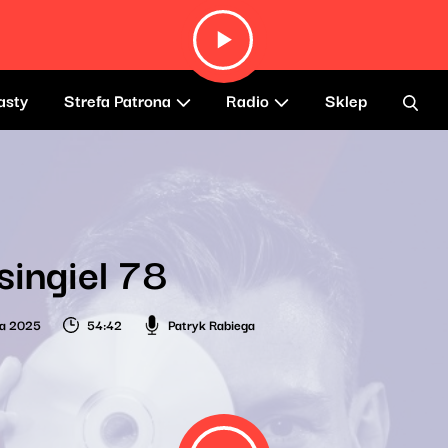
asty
Strefa Patrona
Radio
Sklep
singiel 78
ia 2025
54:42
Patryk Rabiega