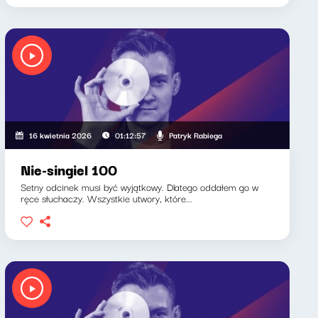
Patryk Rabiega
16 kwietnia 2026
01:12:57
Nie-singiel 100
Setny odcinek musi być wyjątkowy. Dlatego oddałem go w
ręce słuchaczy. Wszystkie utwory, które...