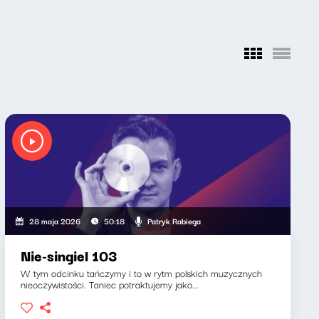
Patryk Rabiega
28 maja 2026
50:18
Nie-singiel 103
W tym odcinku tańczymy i to w rytm polskich muzycznych
nieoczywistości. Taniec potraktujemy jako...