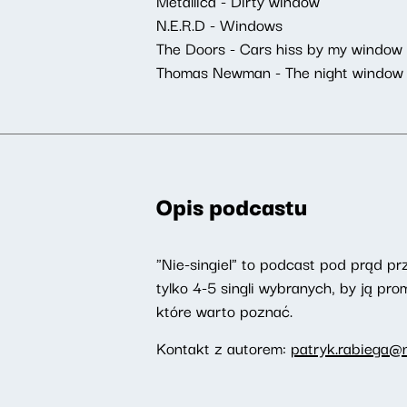
Metallica - Dirty window
N.E.R.D - Windows
The Doors - Cars hiss by my window
Thomas Newman - The night window
Opis podcastu
"Nie-singiel" to podcast pod prąd pr
tylko 4-5 singli wybranych, by ją p
które warto poznać.
Kontakt z autorem:
patryk.rabiega@n