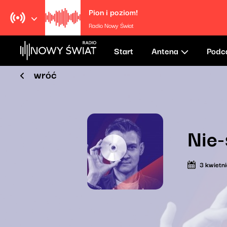
Pion i poziom!
Radio Nowy Świat
Start
Antena
Podc
wróć
Nie-
3 kwietn