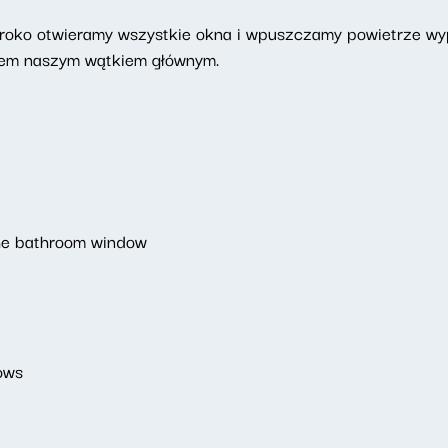
eroko otwieramy wszystkie okna i wpuszczamy powietrze w
zem naszym wątkiem głównym.
the bathroom window
dows