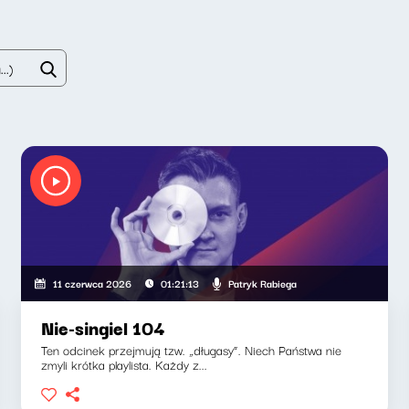
Patryk Rabiega
11 czerwca 2026
01:21:13
Nie-singiel 104
Ten odcinek przejmują tzw. „długasy”. Niech Państwa nie
zmyli krótka playlista. Każdy z...