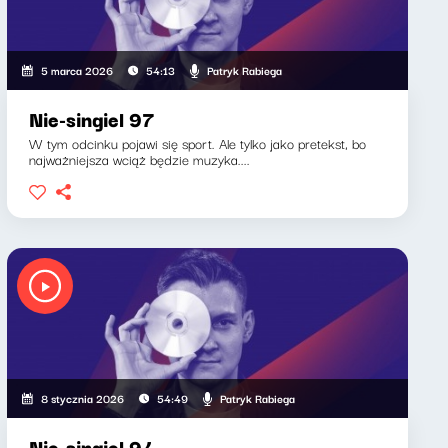
Patryk Rabiega
5 marca 2026
54:13
Nie-singiel 97
W tym odcinku pojawi się sport. Ale tylko jako pretekst, bo
najważniejsza wciąż będzie muzyka....
Patryk Rabiega
8 stycznia 2026
54:49
Nie-singiel 94