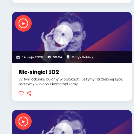
Patryk Rabiega
14 maja 2026
59:54
Nie-singiel 102
W tym odcinku bujamy w obłokach. Leżymy na zielonej łące,
patrzymy w niebo i kontemplujemy...