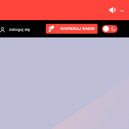
zaloguj się
WSPIERAJ RADIO