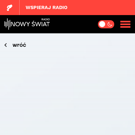
WSPIERAJ RADIO
wróć