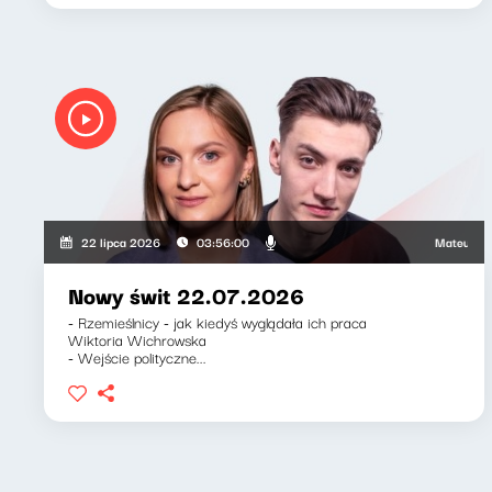
Mateusz Andru
22 lipca 2026
03:56:00
Nowy świt 22.07.2026
- Rzemieślnicy - jak kiedyś wyglądała ich praca
Wiktoria Wichrowska
- Wejście polityczne...