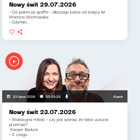
Nowy świt 29.07.2026
- Od jaskini po graffiti - dlaczego ludzie od tysięcy lat
Wiktoria Wichrowska
- Gdyński...
Ksenia Maćczak, Mir
23 lipca 2026
03:55:25
Nowy świt 23.07.2026
- Wakacyjna miłość - czy jest szansa, że takie uczucie
przetrwa?
Kacper Badura
- Z czego...