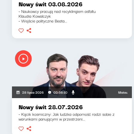
Nowy świt 03.08.2026
- Naukowcy pracują nad recyklingiem asfaltu
Klaudia Kowalczyk
- Wejście polityczne Beata...
Mateusz Andru
28 lipca 2026
03:56:10
Nowy świt 28.07.2026
- Kącik kosmiczny: Jak ludzka odporność radzi sobie z
warunkami panującymi w przestrzeni...