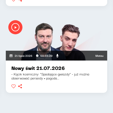
szkiewicz, Zuzanna Iłenda
Mateusz Andruszk
21 lipca 2026
03:55:39
Nowy świt 21.07.2026
- Kącik kosmiczny: “Spadające gwiazdy” - już można
obserwować perseidy + pogoda...