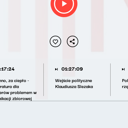
:17:24
01:27:09
no, za ciepło -
Wejście polityczne
Po
ratura dla
Klaudiusza Slezaka
rz
erów problemem w
ikacji zbiorowej