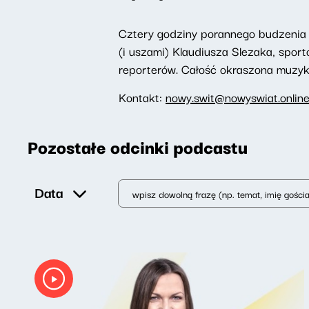
Cztery godziny porannego budzenia 
(i uszami) Klaudiusza Slezaka, spor
reporterów. Całość okraszona muzyką,
Kontakt:
nowy.swit@nowyswiat.onlin
Pozostałe odcinki podcastu
Data