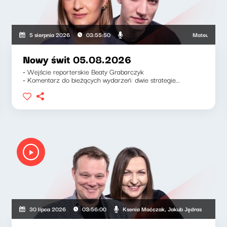
Mateusz Andruszk
5 sierpnia 2026
03:55:50
Nowy świt 05.08.2026
- Wejście reporterskie Beaty Grabarczyk
- Komentarz do bieżących wydarzeń: dwie strategie...
Ksenia Maćczak, Jakub Jędras
30 lipca 2026
03:56:00