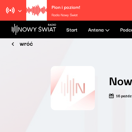
Pion i poziom!
Radio Nowy Świat
Start
Antena
Podc
wróć
Now
16 paźdz