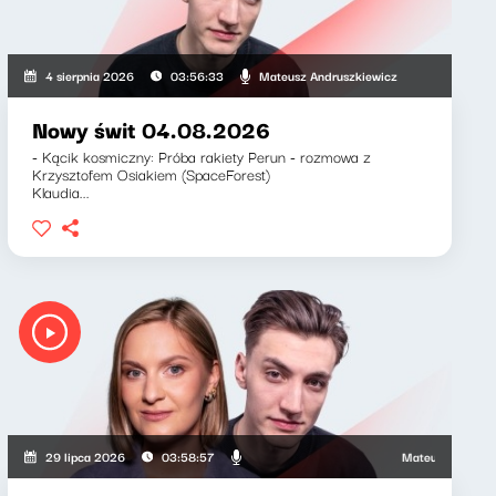
iewicz, Zuzanna Iłenda
Mateusz Andruszkiewicz
4 sierpnia 2026
03:56:33
Nowy świt 04.08.2026
- Kącik kosmiczny: Próba rakiety Perun - rozmowa z
Krzysztofem Osiakiem (SpaceForest)
Klaudia...
Mateusz Andruszkiew
29 lipca 2026
03:58:57