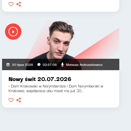
iewicz, Klaudiusz Slezak
Mateusz Andruszkiewicz
20 lipca 2026
03:57:08
Nowy świt 20.07.2026
- Dom Krakowski w Norymberdze i Dom Norymberski w
Krakowie, współpraca obu miast ma już 30...