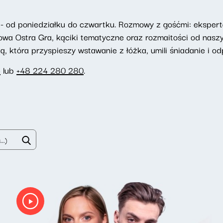
- od poniedziałku do czwartku. Rozmowy z gośćmi: eksperta
towa Ostra Gra, kąciki tematyczne oraz rozmaitości od nasz
 która przyspieszy wstawanie z łóżka, umili śniadanie i odp
e
lub
+48 224 280 280
.