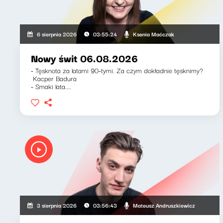
Ksenia Maćczak
6 sierpnia 2026
03:55:24
Nowy świt 06.08.2026
- Tęsknota za latami 90-tymi. Za czym dokładnie tęsknimy?
Kacper Badura
- Smaki lata....
Mateusz Andruszkiewicz
3 sierpnia 2026
03:56:43