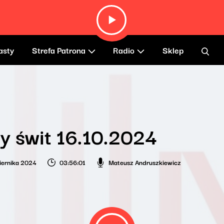
asty
Strefa Patrona
Radio
Sklep
y świt 16.10.2024
iernika 2024
03:56:01
Mateusz Andruszkiewicz