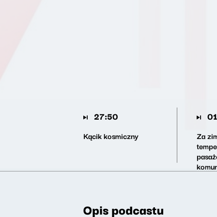
27:50
01
Kącik kosmiczny
Za zim
tempe
pasaż
komun
Opis podcastu