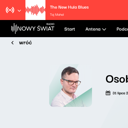
The New Hula Blues
Taj Mahal
Start
Antena
Podc
wróć
Osob
31 lipca