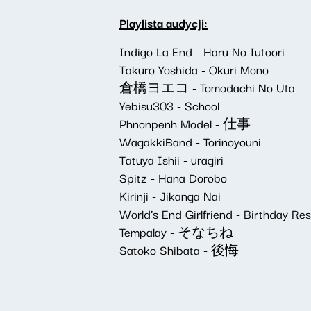
Playlista audycji:
Indigo La End - Haru No Iutoori
Takuro Yoshida - Okuri Mono
倉橋ヨエコ - Tomodachi No Uta
Yebisu303 - School
Phnonpenh Model - 仕事
WagakkiBand - Torinoyouni
Tatuya Ishii - uragiri
Spitz - Hana Dorobo
Kirinji - Jikanga Nai
World's End Girlfriend - Birth
Tempalay - そなちね
Satoko Shibata - 後悔