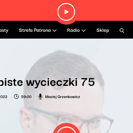
asty
Strefa Patrona
Radio
Sklep
iste wycieczki 75
 2022
59:00
Maciej Grzenkowicz