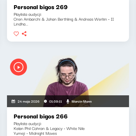
Personal bigos 269
Playlista audycji:
Oren Ambarchi & Johan Berthling & Andreas Werliin - II
Lindha...
Marcin Mann
24 maja 2026
01:59:11
Personal bigos 266
Playlista audycji:
Kelan Phil Cohran & Legacy - White Nile
Yumeji - Midnight Moves