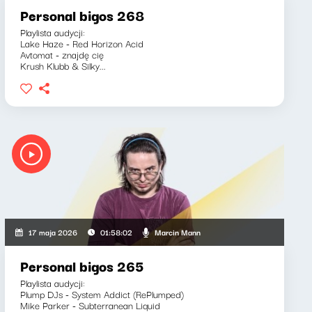
Personal bigos 268
Playlista audycji:
Lake Haze - Red Horizon Acid
Avtomat - znajdę cię
Krush Klubb & Silky...
Marcin Mann
17 maja 2026
01:58:02
Personal bigos 265
Playlista audycji:
Plump DJs - System Addict (RePlumped)
Mike Parker - Subterranean Liquid