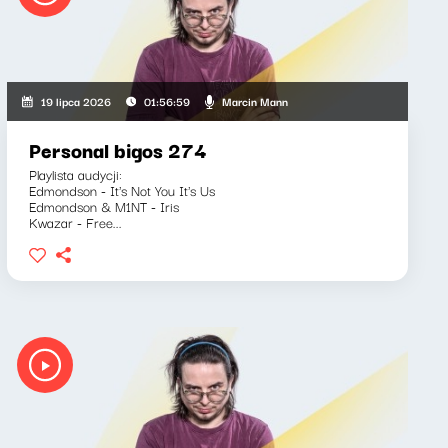
Marcin Mann
19 lipca 2026
01:56:59
Personal bigos 274
Playlista audycji:
Edmondson - It's Not You It's Us
Edmondson & M1NT - Iris
Kwazar - Free...