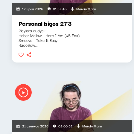
Marcin Mann
12 lipca 2026
01:57:45
Personal bigos 273
Playlista audycji:
Hober Mallow - Here I Am (45 Edit)
Smoove - Take It Easy
Radosław...
Marcin Mann
21 czerwca 2026
02:00:52