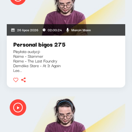
Marcin Mann
26 lipca 2026
02:00:24
Personal bigos 275
Playlista audycji:
Raime - Stammer
Raime - The Last Foundry
Demdike Stare - At It Again
Lee...