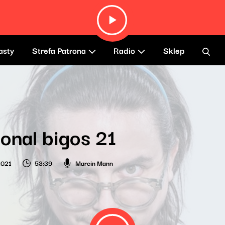
asty
Strefa Patrona
Radio
Sklep
onal bigos 21
2021
53:39
Marcin Mann