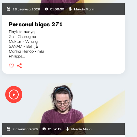
Marcin Mann
28 czerwca 2026
01:58:39
Personal bigos 271
Playlista audycji:
Zu - Charagma
Moktar - Wrong
SANAM - Bell بل
Marina Herlop - miu
Philippe...
Marcin Mann
7 czerwca 2026
01:57:19