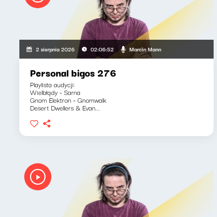
Marcin Mann
2 sierpnia 2026
02:06:52
Personal bigos 276
Playlista audycji:
Wielbłądy - Sarna
Gnom Elektron - Gnomwalk
Desert Dwellers & Evan...