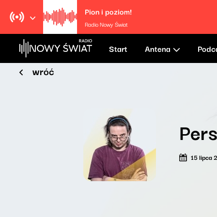
Pion i poziom!
Radio Nowy Świat
Start
Antena
Podc
wróć
Pers
15 lipca 