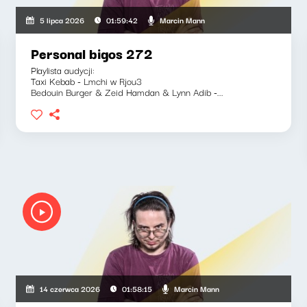
Marcin Mann
5 lipca 2026
01:59:42
Personal bigos 272
Playlista audycji:
Taxi Kebab - Lmchi w Rjou3
Bedouin Burger & Zeid Hamdan & Lynn Adib -...
Marcin Mann
14 czerwca 2026
01:58:15