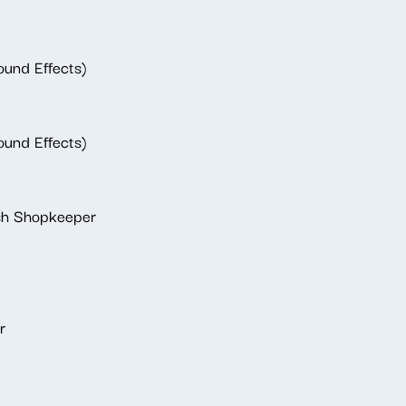
ound Effects)
ound Effects)
sh Shopkeeper
r