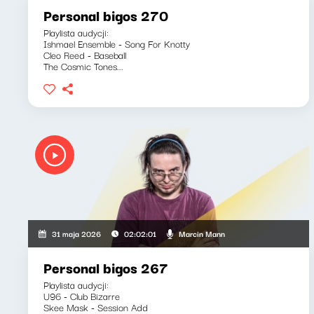
Personal bigos 270
Playlista audycji:
Ishmael Ensemble - Song For Knotty
Cleo Reed - Baseball
The Cosmic Tones...
Marcin Mann
31 maja 2026
02:02:01
Personal bigos 267
Playlista audycji:
U96 - Club Bizarre
Skee Mask - Session Add