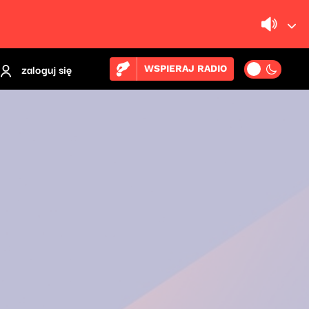
zaloguj się
WSPIERAJ RADIO