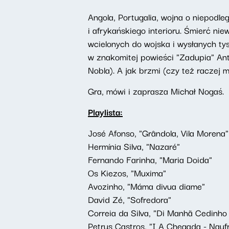
Angola, Portugalia, wojna o niepodl
i afrykańskiego interioru. Ś
mier
ć nie
wcielonych do wojska i wysłanych tys
w znakomitej powieści "Zadupia" An
Nobla). A jak brzmi (czy też raczej
Gra, m
ó
wi i zaprasza Michał
Noga
ś.
Playlista:
Jos
é
Afonso, "Gr
â
ndola, Vila Morena"
Hermí
nia Silva, "Nazar
é
"
Fernando Farinha, "Maria Doida"
Os Kiezos, "Muxima"
Avozinho, "M
á
ma divua diame"
David Z
é
, "Sofredora"
Correia da Silva, "Di Manh
ã
Cedinho 
Petrus Castros, "I A Chegada - Nauf