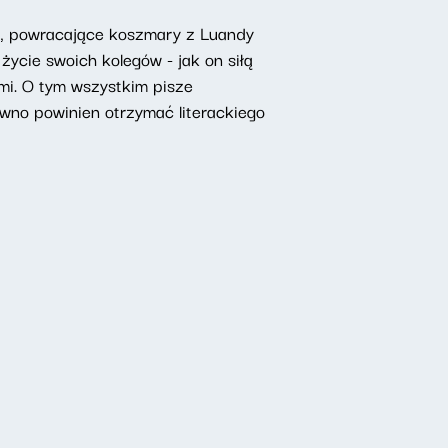
ny, powracające koszmary z Luandy
 życie swoich koleg
ó
w - jak on siłą
mi. O tym wszystkim pisze
awno powinien otrzymać literackiego