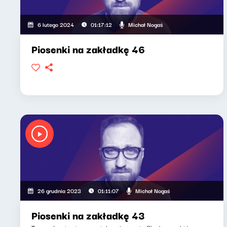
Michał Nogaś
6 lutego 2024
01:17:12
Piosenki na zakładkę 46
Michał Nogaś
26 grudnia 2023
01:11:07
Piosenki na zakładkę 43