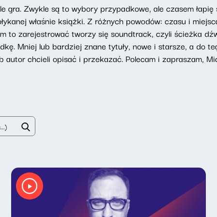
tle gra. Zwykle są to wybory przypadkowe, ale czasem łapię
ołykanej właśnie książki. Z różnych powodów: czasu i miejsca
iem to zarejestrować tworzy się soundtrack, czyli ścieżka d
kę. Mniej lub bardziej znane tytuły, nowe i starsze, a do 
lub autor chcieli opisać i przekazać. Polecam i zapraszam, Mi