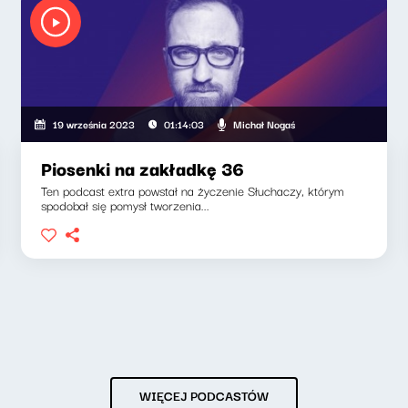
Michał Nogaś
19 września 2023
01:14:03
Piosenki na zakładkę 36
Ten podcast extra powstał na życzenie Słuchaczy, którym
spodobał się pomysł tworzenia...
WIĘCEJ PODCASTÓW