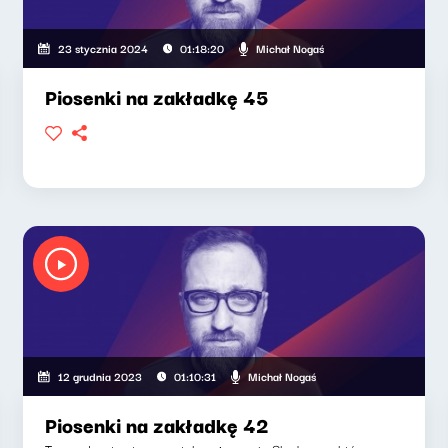
Michał Nogaś
23 stycznia 2024
01:18:20
Piosenki na zakładkę 45
Michał Nogaś
12 grudnia 2023
01:10:31
Piosenki na zakładkę 42