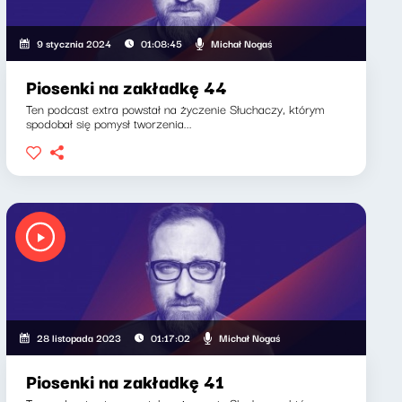
Michał Nogaś
9 stycznia 2024
01:08:45
Piosenki na zakładkę 44
Ten podcast extra powstał na życzenie Słuchaczy, którym
spodobał się pomysł tworzenia...
Michał Nogaś
28 listopada 2023
01:17:02
Piosenki na zakładkę 41