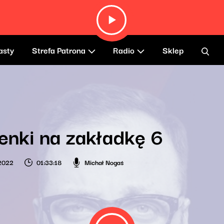
asty
Strefa Patrona
Radio
Sklep
enki na zakładkę 6
 2022
01:33:18
Michał Nogaś