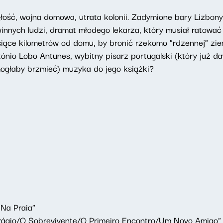
egłość, wojna domowa, utrata kolonii. Zadymione bary Lizbo
winnych ludzi, dramat młodego lekarza, kt
ó
ry musiał ratować
iące kilometr
ó
w od domu, by bronić rzekomo "rdzennej" zie
t
ó
nio Lobo Antunes, wybitny pisarz portugalski (kt
ó
ry już d
 mogłaby brzmieć) muzyka do jego książ
ki?
Na Praia"
r
á
gio/O Sobrevivente/O Primeiro Encontro/Um Novo Amigo"