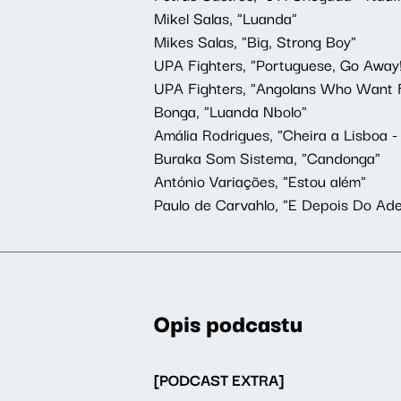
Mikel Salas, "Luanda"
Mikes Salas, "Big, Strong Boy"
UPA Fighters, "Portuguese, Go Away!
UPA Fighters, "Angolans Who Want
Bonga, "Luanda Nbolo"
Amá
lia Rodrigues, "Cheira a Lisboa -
Buraka Som Sistema, "Candonga"
Ant
ó
nio Varia
ções, "Estou al
é
m"
Paulo de Carvahlo, "E Depois Do Ad
Opis podcastu
[PODCAST EXTRA]