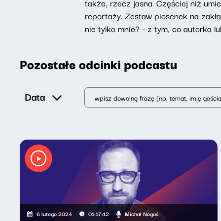
także, rzecz jasna. Częściej niż um
reportaży. Zestaw piosenek na zakład
nie tylko mnie? - z tym, co autorka 
Pozostałe odcinki podcastu
Data
Michał Nogaś
6 lutego 2024
01:17:12