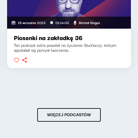
Michał Nogaś
19 września 2023
01:14:03
Piosenki na zakładkę 36
Ten podcast extra powstał na życzenie Słuchaczy, którym
spodobał się pomysł tworzenia...
WIĘCEJ PODCASTÓW