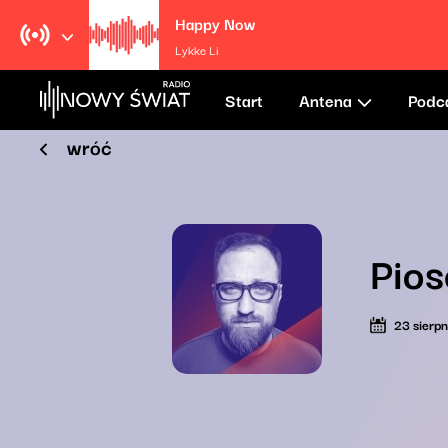
Happy Now
Lykke Li
Start
Antena
Podc
wróć
Pios
23 sierp