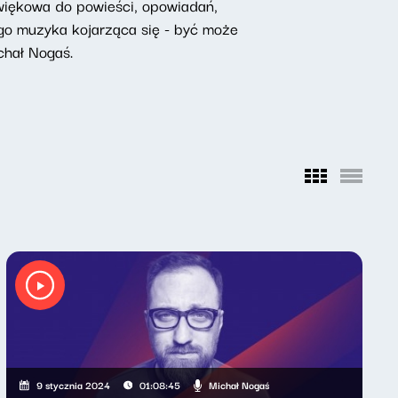
źwiękowa do powieści, opowiadań,
tego muzyka kojarząca się - być może
chał Nogaś.
Michał Nogaś
9 stycznia 2024
01:08:45