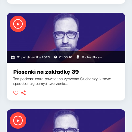
Michał Nogaś
31 października 2023
01:05:16
Piosenki na zakładkę 39
Ten podcast extra powstał na życzenie Słuchaczy, którym
spodobał się pomysł tworzenia...