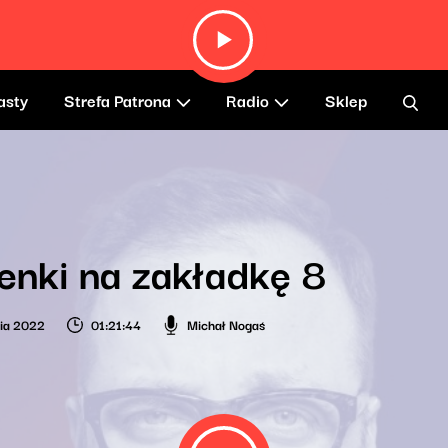
asty
Strefa Patrona
Radio
Sklep
enki na zakładkę 8
nia 2022
01:21:44
Michał Nogaś