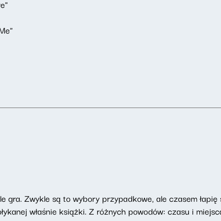
re"
 Me"
tle gra. Zwykle są to wybory przypadkowe, ale czasem łapię
ołykanej właśnie książki. Z różnych powodów: czasu i miejsca