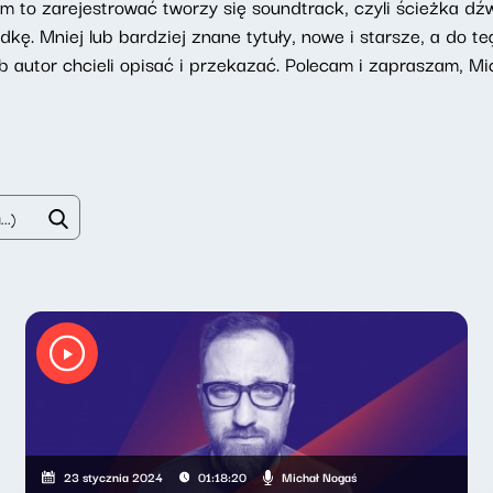
iem to zarejestrować tworzy się soundtrack, czyli ścieżka d
kę. Mniej lub bardziej znane tytuły, nowe i starsze, a do 
lub autor chcieli opisać i przekazać. Polecam i zapraszam, Mi
Michał Nogaś
23 stycznia 2024
01:18:20