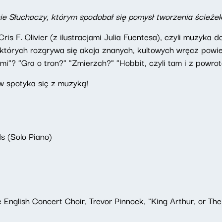
ie Słuchaczy, którym spodobał się pomysł tworzenia ścieżek
ris F. Olivier (z ilustracjami Julia Fuentesa), czyli muzyka d
tórych rozgrywa się akcja znanych, kultowych wręcz powie
i"? "Gra o tron?" "Zmierzch?" "Hobbit, czyli tam i z powro
ów spotyka się z muzyką!
s (Solo Piano)
 English Concert Choir, Trevor Pinnock, "King Arthur, or The