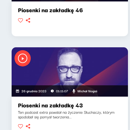
Piosenki na zakładkę 46
Michał Nogaś
26 grudnia 2023
01:11:07
Piosenki na zakładkę 43
Ten podcast extra powstał na życzenie Słuchaczy, którym
spodobał się pomysł tworzenia...