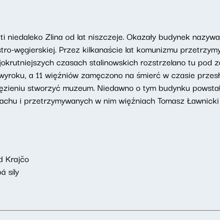
i niedaleko Zlina od lat niszczeje. Okazały budynek nazyw
ro-węgierskiej. Przez kilkanaście lat komunizmu przetrzym
ajokrutniejszych czasach stalinowskich rozstrzelano tu pod 
 wyroku, a 11 więźniów zamęczono na śmierć w czasie przes
ęzieniu stworzyć muzeum. Niedawno o tym budynku powstał 
go gmachu i przetrzymywanych w nim więźniach Tomasz Ławnic
d Krajčo
á síly