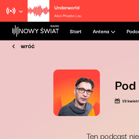
Underworld
Alice Phoebe Lou
Start
Antena
Podc
wróć
Pod
19 kwiet
Ten podcast nie