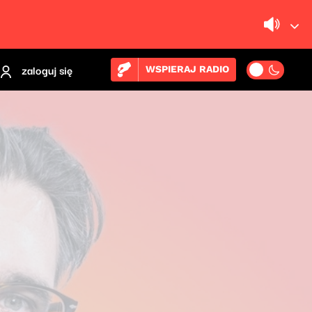
zaloguj się
WSPIERAJ RADIO