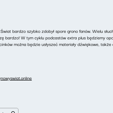
Świat bardzo szybko zdobył spore grono fanów. Wielu słucha
szę bardzo! W tym cyklu podcastów extra plus będziemy opow
cinków można będzie usłyszeć materiały dźwiękowe, także a
nowyswiat.online