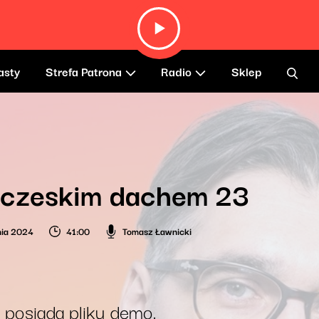
asty
Strefa Patrona
Radio
Sklep
 czeskim dachem 23
nia 2024
41:00
Tomasz Ławnicki
 posiada pliku demo.