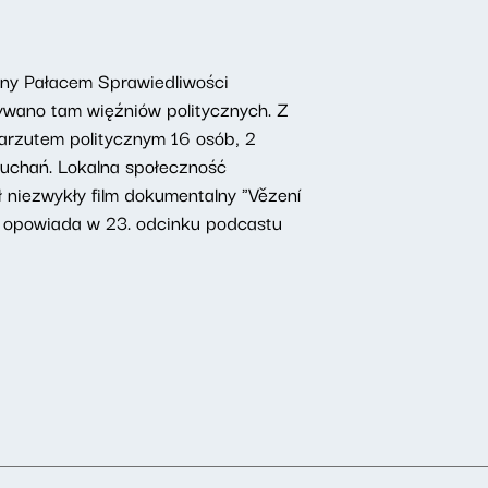
any Pałacem Sprawiedliwości
ywano tam więźniów politycznych. Z
zarzutem politycznym 16 osób, 2
łuchań. Lokalna społeczność
niezwykły film dokumentalny "Vězení
ki opowiada w 23. odcinku podcastu