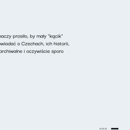
czy prosiło, by mały "kącik"
iadać o Czechach, ich historii,
rchiwalne i oczywiście sporo