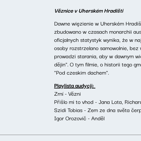
Věznice v Uherském Hradišti
Dawne więzienie w Uherském Hradišt
zbudowano w czasach monarchii aust
oficjalnych statystyk wynika, że w n
osoby rozstrzelano samowolnie, bez
prowadzi starania, aby w dawnym wi
dějin". O tym filmie, o historii te
"Pod czeskim dachem".
Playlista audycji:
Zrní - Vězni
Přišlo mi to vhod - Jana Lota, Richar
Szidi Tobias - Zem ze dna světa čerp
Igor Orozovič - Anděl