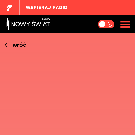
WSPIERAJ RADIO
wróć