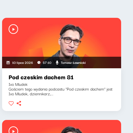
Tomasz Ławnicki
10 lipca 2026
57:10
Pod czeskim dachem 81
Ivo Mludek
Gościem tego wydania podcastu "Pod czeskim dachem" jest
Ivo Mludek, dziennikarz,...