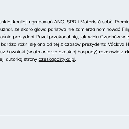
eskiej koalicji ugrupowań ANO, SPD i Motoristé sobě. Premie
uznał, że skoro głowa państwa nie zamierza nominować Fili
eśnie prezydent Pavel przekonał się, jak wielu Czechów w t
 bardzo różni się ona od tej z czasów prezydenta Václava
z Ławnicki (w atmosferze czeskiej hospody) rozmawia z
d
ej, autorką strony
czeskapolityka.pl
.