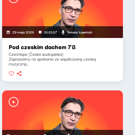
Tomasz Ławnicki
29 maja 2026
01:13:57
Pod czeskim dachem 78
Czechtape (Česká audiopáska)
Zapraszamy na spotkanie ze współczesną czeską
muzyczną...