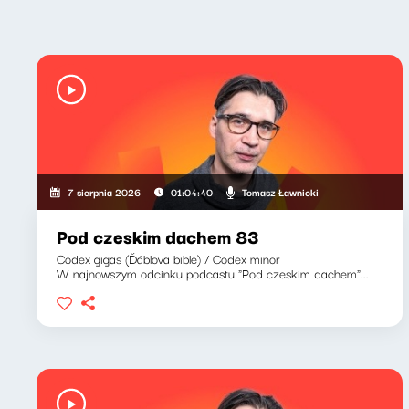
Tomasz Ławnicki
7 sierpnia 2026
01:04:40
Pod czeskim dachem 83
Codex gigas (Ďáblova bible) / Codex minor
W najnowszym odcinku podcastu "Pod czeskim dachem"...