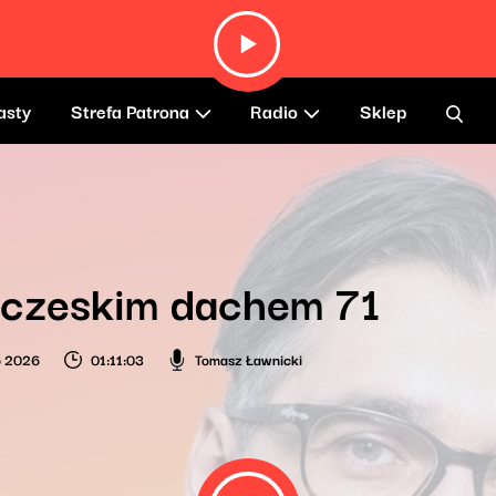
asty
Strefa Patrona
Radio
Sklep
 czeskim dachem 71
o 2026
01:11:03
Tomasz Ławnicki