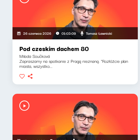
Tomasz Ławnicki
26 czerwca 2026
01:03:09
Pod czeskim dachem 80
Milada Součková
Zapraszamy na spotkanie z Pragą nieznaną. "Rozłóżcie plan
miasta, wszystko...