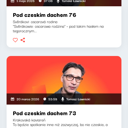
Tomasz Ławnicki
1 maja 2026
37:08
Pod czeskim dachem 76
Svěrákovi: oscarová rodina
"Svěrákowie: oscarowa rodzina" - pod takim hasłem na
tegorocznym...
Tomasz Ławnicki
20 marca 2026
53:59
Pod czeskim dachem 73
Krakovská kaviareň
To będzie spotkanie inne niż zazwyczaj, bo nie czeskie, a