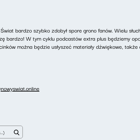
Świat bardzo szybko zdobył spore grono fanów. Wielu słucha
szę bardzo! W tym cyklu podcastów extra plus będziemy opow
cinków można będzie usłyszeć materiały dźwiękowe, także a
nowyswiat.online