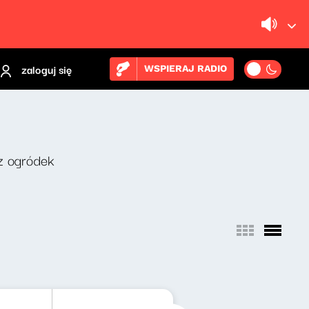
zaloguj się
WSPIERAJ RADIO
z ogródek