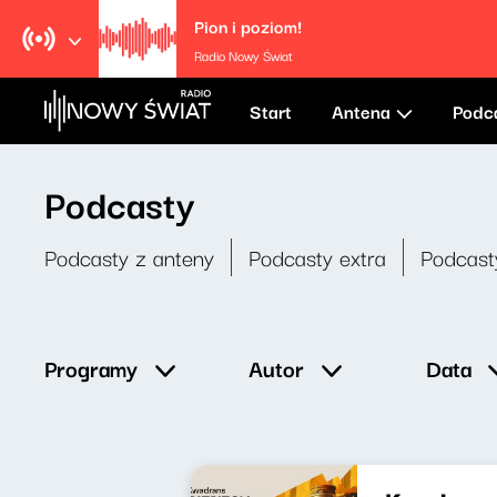
Pion i poziom!
Radio Nowy Świat
Start
Antena
Podc
Podcasty
Podcasty z anteny
Podcasty extra
Podcast
Data
Programy
Autor