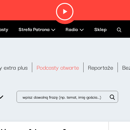
asty
Strefa Patrona
Radio
Sklep
y extra plus
Podcasty otwarte
Reportaże
Be