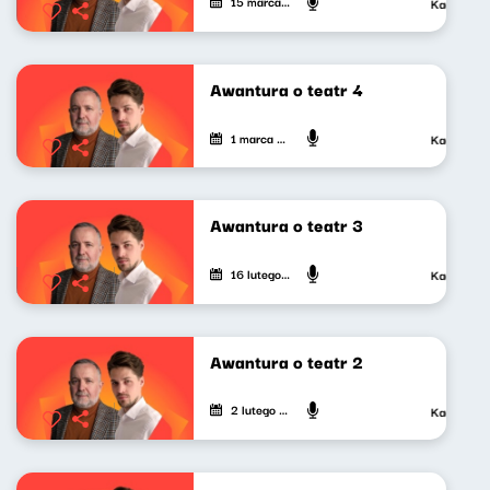
15 marca 2024
Kacper Sied
Awantura o teatr 4
1 marca 2024
Kacper Sied
Awantura o teatr 3
16 lutego 2024
Kacper Sied
Awantura o teatr 2
2 lutego 2024
Kacper Sied