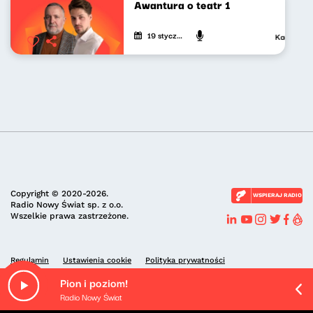
Awantura o teatr 1
19 stycznia 2024
Kacper Sied
Copyright © 2020-2026.
WSPIERAJ RADIO
Radio Nowy Świat sp. z o.o.
Wszelkie prawa zastrzeżone.
Regulamin
Ustawienia cookie
Polityka prywatności
Pion i poziom!
Radio Nowy Świat