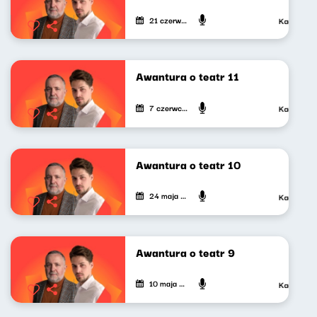
21 czerwca 2024
Kacper Sied
Awantura o teatr 11
7 czerwca 2024
Kacper Sied
Awantura o teatr 10
24 maja 2024
Kacper Sied
Awantura o teatr 9
10 maja 2024
Kacper Sied