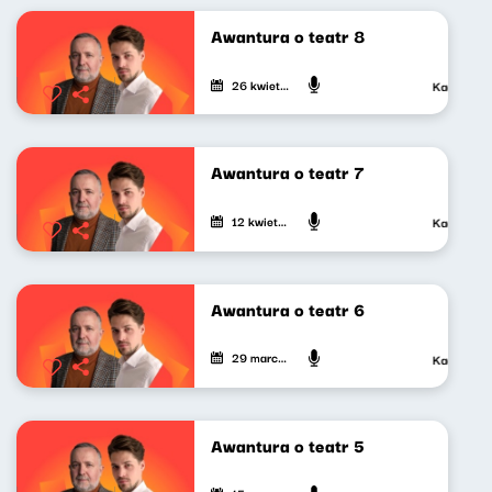
Awantura o teatr 8
26 kwietnia 2024
Kacper Sied
Awantura o teatr 7
12 kwietnia 2024
Kacper Sied
Awantura o teatr 6
29 marca 2024
Kacper Sied
Awantura o teatr 5