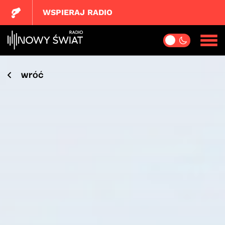
WSPIERAJ RADIO
wróć