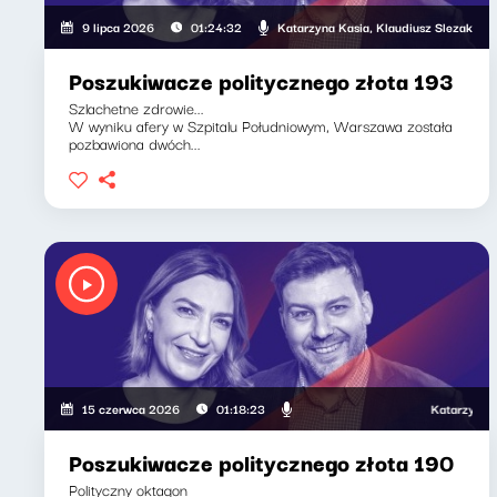
Katarzyna Kasia, Klaudiusz Slezak
9 lipca 2026
01:24:32
Poszukiwacze politycznego złota 193
Szlachetne zdrowie...
W wyniku afery w Szpitalu Południowym, Warszawa została
pozbawiona dwóch...
Katarzyna Kasia, 
15 czerwca 2026
01:18:23
Poszukiwacze politycznego złota 190
Polityczny oktagon