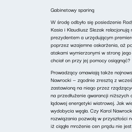
Gabinetowy sparing
W środę odbyło się posiedzenie Rad
Kasia i Klaudiusz Slezak relacjonu
prezydentem a urzędującym premiere
poprzez wzajemne oskarżenia, aż po 
atakami wymierzonymi w stronę jego 
chciał on przy jej pomocy osiągnąć?
Prowadzący omawiają także najnowsze
Nawrocki — zgodnie zresztą z wcześ
zastawioną na niego przez rządzącyc
na przedłużenie gwarancji niższych 
lądowej energetyki wiatrowej. Jak w
wydobycia węgla. Czy Karol Nawrocki
rozwiązania pozwolą w przyszłości na
iż ciągłe mrożenie cen prądu nie je