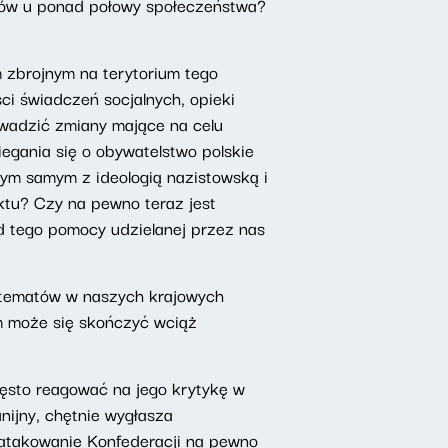
aków u ponad połowy społeczeństwa?
 zbrojnym na terytorium tego
ci świadczeń socjalnych, opieki
wadzić zmiany mające na celu
egania się o obywatelstwo polskie
tym samym z ideologią nazistowską i
ktu? Czy na pewno teraz jest
od tego pomocy udzielanej przez nas
h tematów w naszych krajowych
m może się skończyć wciąż
ęsto reagować na jego krytykę w
nijny, chętnie wygłasza
y atakowanie Konfederacji na pewno