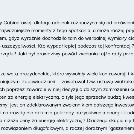
y Gabinetowej, dlatego odcinek rozpoczyna się od omówieni
ją najważniejsze momenty z tego spotkania, a może raczej 
m, gdyż wyraźnie dochodziło tam do werbalnej wymiany cio
uszczypliwości. Kto wypadł lepiej podczas tej konfrontacji
rządu? Jaki był prawdziwy powód zwołania tejże rady przez
 weta prezydenckie, które wywołały wiele kontrowersji i k
niejszymi zapowiedziami — zawetował tzw. ustawę wiatrako
h poprzez zawarcie w niej decyzji o dalszym zamrożeniu ce
cen za energię elektryczną, o tyle jego sprzeciw budzą kwe
iemy, jest on zdeklarowanym zwolennikiem dalszego inwestow
 naprawdę nie rozumie potrzeby pozyskiwania energii z odna
 niższe ceny za energię elektryczną? Dlaczego skupia się ty
st rozwiązaniem długofalowym, a raczej doraźnym "gaszenie