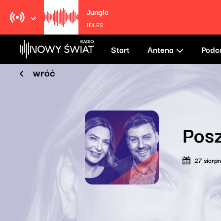
Jungle
IDLES
Start
Antena
Podc
wróć
Posz
27 sierp