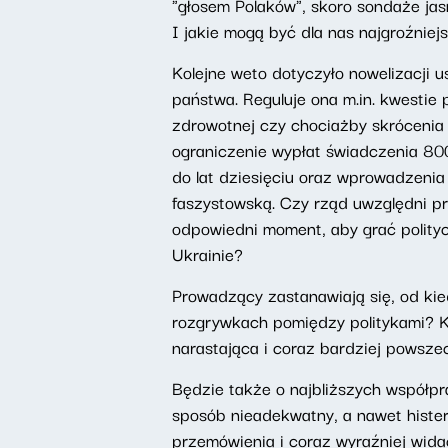
"głosem Polaków", skoro sondaże ja
I jakie mogą być dla nas najgroźnie
Kolejne weto dotyczyło nowelizacji 
państwa. Reguluje ona m.in. kwestie 
zdrowotnej czy chociażby skróceni
ograniczenie wypłat świadczenia 800
do lat dziesięciu oraz wprowadzenia
faszystowską. Czy rząd uwzględni pr
odpowiedni moment, aby grać polityc
Ukrainie?
Prowadzący zastanawiają się, od ki
rozgrywkach pomiędzy politykami? K
narastająca i coraz bardziej powsze
Będzie także o najbliższych współp
sposób nieadekwatny, a nawet hister
przemówienia i coraz wyraźniej wida