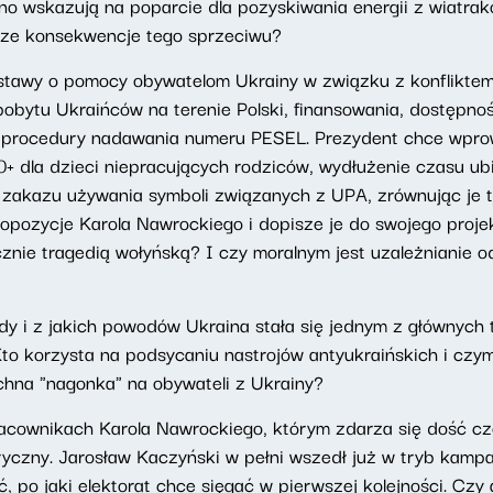
sno wskazują na poparcie dla pozyskiwania energii z wiatr
jsze konsekwencje tego sprzeciwu?
ustawy o pomocy obywatelom Ukrainy w związku z konfliktem
pobytu Ukraińców na terenie Polski, finansowania, dostępnoś
a procedury nadawania numeru PESEL. Prezydent chce wpro
+ dla dzieci niepracujących rodziców, wydłużenie czasu ubi
 zakazu używania symboli związanych z UPA, zrównując je 
opozycje Karola Nawrockiego i dopisze je do swojego proje
znie tragedią wołyńską? I czy moralnym jest uzależnianie 
edy i z jakich powodów Ukraina stała się jednym z głównyc
to korzysta na podsycaniu nastrojów antyukraińskich i czy
chna "nagonka" na obywateli z Ukrainy?
racownikach Karola Nawrockiego, którym zdarza się dość cz
yczny. Jarosław Kaczyński w pełni wszedł już w tryb kampa
ć, po jaki elektorat chce sięgać w pierwszej kolejności. Cz