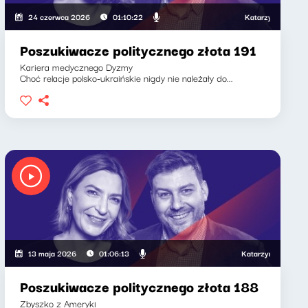
Katarzyna Kasia, Klaudi
24 czerwca 2026
01:10:22
Poszukiwacze politycznego złota 191
Kariera medycznego Dyzmy
Choć relacje polsko-ukraińskie nigdy nie należały do...
Katarzyna Kasia, Klaudiu
13 maja 2026
01:06:13
Poszukiwacze politycznego złota 188
Zbyszko z Ameryki