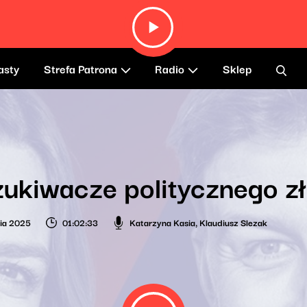
asty
Strefa Patrona
Radio
Sklep
ukiwacze politycznego z
nia 2025
01:02:33
Katarzyna Kasia
,
Klaudiusz Slezak