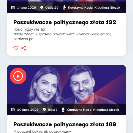
Katarzyna Kasia, Klaudiusz Slezak
1 lipca 2026
01:01:29
Poszukiwacze politycznego złota 192
Rosja nigdy nie śpi
Nagły zwrot w sprawie "dwóch wież" wywołał wiele emocji,
zarówno po...
Klaudiusz Slezak
Katarzyna Kasia, Klaudiusz Slezak
20 maja 2026
58:24
Poszukiwacze politycznego złota 189
Producent bokserek poszukiwany