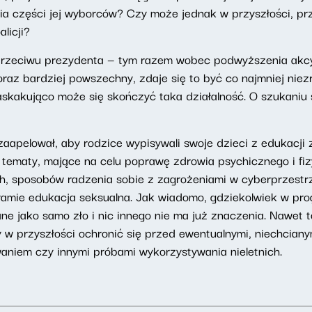
ia części jej wyborców? Czy może jednak w przyszłości, p
licji?
przeciwu prezydenta — tym razem wobec podwyższenia akcyz
raz bardziej powszechny, zdaje się to być co najmniej niez
zaskakująco może się skończyć taka działalność. O szukaniu 
zaapelował, aby rodzice wypisywali swoje dzieci z edukacji 
 tematy, mające na celu poprawę zdrowia psychicznego i fiz
 sposobów radzenia sobie z zagrożeniami w cyberprzestrzen
amie edukacja seksualna. Jak wiadomo, gdziekolwiek w pro
ane jako samo zło i nic innego nie ma już znaczenia. Nawet
 w przyszłości ochronić się przed ewentualnymi, niechcia
aniem czy innymi próbami wykorzystywania nieletnich.