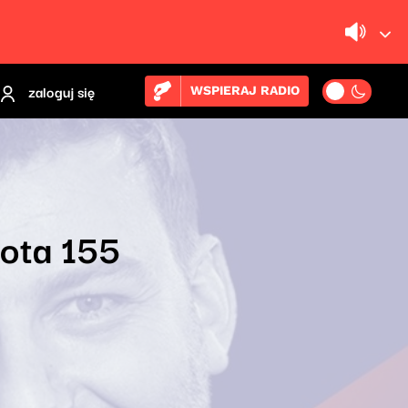
zaloguj się
WSPIERAJ RADIO
łota 155