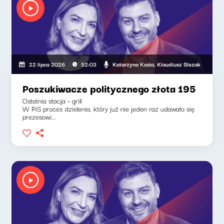
laudiusz Slezak
Katarzyna Kasia, Klaudiusz Slezak
22 lipca 2026
52:03
Poszukiwacze politycznego złota 195
Ostatnia stacja - grill
W PiS proces dzielenia, który już nie jeden raz udawało się
prezesowi...