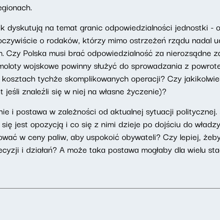
egionach.
ak dyskutują na temat granic odpowiedzialności jednostki - 
oczywiście o rodaków, którzy mimo ostrzeżeń rządu nadal u
em. Czy Polska musi brać odpowiedzialność za nierozsądne z
moloty wojskowe powinny służyć do sprowadzania z powrote
 kosztach tychże skomplikowanych operacji? Czy jakikolwie
 jeśli znaleźli się w niej na własne życzenie)?
nie i postawa w zależności od aktualnej sytuacji politycznej
ię jest opozycją i co się z nimi dzieje po dojściu do władz
ować w ceny paliw, aby uspokoić obywateli? Czy lepiej, żeb
cyzji i działań? A może taka postawa mogłaby dla wielu st