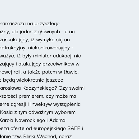
o namaszcza na przyszłego
ny, ale jeden z głównych - a na
 zaskakujący, iż wymyka się on
dfrakcyjny, niekontrowersyjny -
ażyć, iż były minister edukacji nie
yzujący i atakujący przeciwników w
wej roli, a także potem w Iławie.
 będą wielokrotnie jeszcze
 Jarosława Kaczyńskiego? Czy swoimi
yszłości premierem, czy może ma
łne agresji i inwektyw wystąpienia
a Kasia z tym odważnym wyborem
 Karola Nawrockiego i Adama
epszą ofertę od europejskiego SAFE i
płonie tzw. Bliski Wschód, coraz