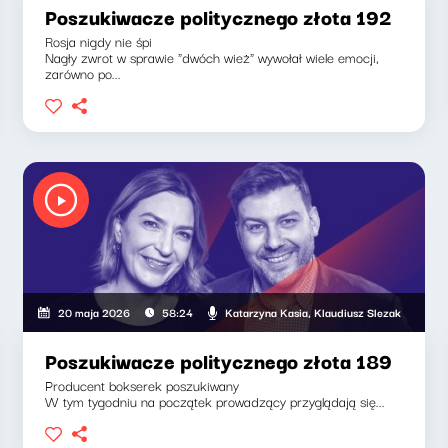
Poszukiwacze politycznego złota 192
Rosja nigdy nie śpi
Nagły zwrot w sprawie "dwóch wież" wywołał wiele emocji,
zarówno po...
Klaudiusz Slezak
Katarzyna Kasia, Klaudiusz Slezak
20 maja 2026
58:24
Poszukiwacze politycznego złota 189
Producent bokserek poszukiwany
W tym tygodniu na początek prowadzący przyglądają się...