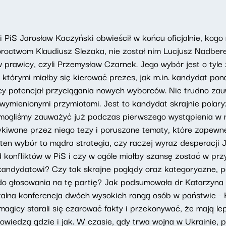
 PiS Jarosław Kaczyński obwieścił w końcu oficjalnie, kog
roctwom Klaudiusz Slezaka, nie został nim Lucjusz Nadbereż
 prawicy, czyli Przemysław Czarnek. Jego wybór jest o tyle
którymi miałby się kierować prezes, jak m.in. kandydat pona
ący potencjał przyciągania nowych wyborców. Nie trudno zauw
z wymienionymi przymiotami. Jest to kandydat skrajnie polar
ogliśmy zauważyć już podczas pierwszego wystąpienia w no
iwane przez niego tezy i poruszane tematy, które zapewne
en wybór to mądra strategia, czy raczej wyraz desperacji
konfliktów w PiS i czy w ogóle miałby szansę zostać w prz
ndydatowi? Czy tak skrajne poglądy oraz kategoryczne, pe
 do głosowania na tę partię? Jak podsumowała dr Katarzyn
ozalna konferencja dwóch wysokich rangą osób w państwie -
magicy starali się czarować fakty i przekonywać, że mają l
 powiedzą gdzie i jak. W czasie, gdy trwa wojna w Ukrainie, 