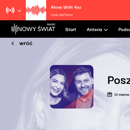
Alone With You
Carla dal Forno
Start
Antena
Podc
wróć
Posz
11 marca