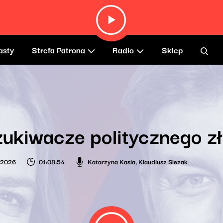
asty
Strefa Patrona
Radio
Sklep
ukiwacze politycznego z
 2026
01:08:54
Katarzyna Kasia
,
Klaudiusz Slezak