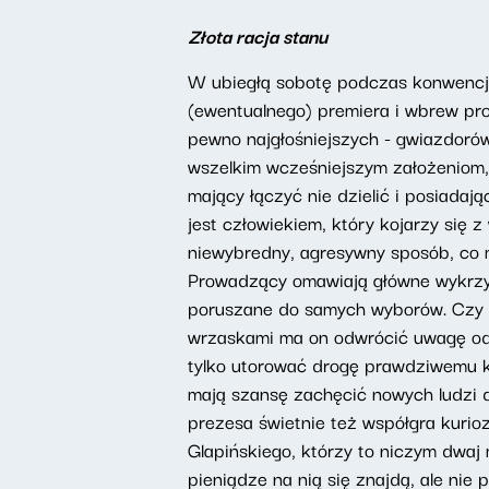
Złota racja stanu
W ubiegłą sobotę podczas konwencji
(ewentualnego) premiera i wbrew pro
pewno najgłośniejszych - gwiazdorów
wszelkim wcześniejszym założeniom, 
mający łączyć nie dzielić i posiadaj
jest człowiekiem, który kojarzy się 
niewybredny, agresywny sposób, co m
Prowadzący omawiają główne wykrzyk
poruszane do samych wyborów. Czy t
wrzaskami ma on odwrócić uwagę od 
tylko utorować drogę prawdziwemu ka
mają szansę zachęcić nowych ludzi
prezesa świetnie też współgra kuri
Glapińskiego, którzy to niczym dwaj 
pieniądze na nią się znajdą, ale nie