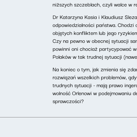
niższych szczeblach, czyli walce w r
Dr Katarzyna Kasia i Klaudiusz Slez
odpowiedzialności państwa. Chodzi 
objętych konfliktem lub jego ryzyki
Czy na pewno w obecnej sytuacji sa
powinni oni chociaż partycypować w
Polaków w tak trudnej sytuacji (nawet
Na koniec o tym, jak zmienia się zda
rozwiązań wszelkich problemów, gdy s
trudnych sytuacji - mają prawo inger
wolność Orlenowi w podejmowaniu de
sprawczości?