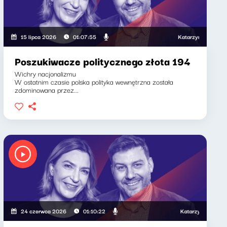
Katarzyna Kasia, Klaudiu
15 lipca 2026
01:07:55
Poszukiwacze politycznego złota 194
Wichry nacjonalizmu
W ostatnim czasie polska polityka wewnętrzna została
zdominowana przez...
Katarzyna Kasia, Klaudi
24 czerwca 2026
01:10:22