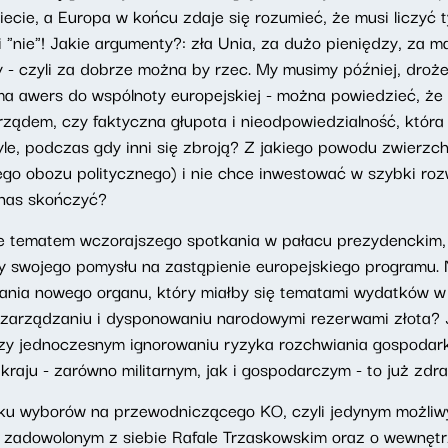
ecie, a Europa w końcu zdaje się rozumieć, że musi liczyć t
nie"! Jakie argumenty?: zła Unia, za dużo pieniędzy, za ma
 - czyli za dobrze można by rzec. My musimy później, droże
a awers do wspólnoty europejskiej - można powiedzieć, że 
z rządem, czy faktyczna głupota i nieodpowiedzialność, któr
, podczas gdy inni się zbroją? Z jakiego powodu zwierzchni
go obozu politycznego) i nie chce inwestować w szybki ro
 nas skończyć?
e tematem wczorajszego spotkania w pałacu prezydenckim, 
ły swojego pomysłu na zastąpienie europejskiego programu. 
nia nowego organu, który miałby się tematami wydatków w t
zarządzaniu i dysponowaniu narodowymi rezerwami złota? 
zy jednoczesnym ignorowaniu ryzyka rozchwiania gospodarki
ju - zarówno militarnym, jak i gospodarczym - to już zdrad
ku wyborów na przewodniczącego KO, czyli jedynym możliw
ż zadowolonym z siebie Rafale Trzaskowskim oraz o wewnętr