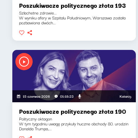
Poszukiwacze politycznego złota 193
Szlachetne zdrowie...
W wyniku afery w Szpitalu Południowym, Warszawa została
pozbawiona dwóch...
Katarzyna Kasia, 
15 czerwca 2026
01:18:23
Poszukiwacze politycznego złota 190
Polityczny oktagon
W tym tygodniu uwagę przykuły huczne obchody 80. urodzin
Donalda Trumpa,...