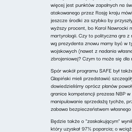
więcej jest punktów zapalnych na świ
atakowanego przez Rosję kraju mówi "
jeszcze środki za szybko by przyszły
wyższy procent, bo Karol Nawrocki m
martyrologii. Czy to polityczna gra 
wg prezydenta znowu mamy być w tyle
wojskowych (nawet z nadania własne
zbrojeniowej? Czym to może się dla
Spór wokół programu SAFE był takż
Glapiński mieli przedstawić szczegó
dowiedzieliśmy oprócz planów powoła
granice kompetencji prezesa NBP w 
manipulowanie sprzedażą tychże, pr
zabawa bezpieczeństwem własnego kra
Będzie także o "zaskakującym" wyni
który uzyskał 97% poparcia; o wcią