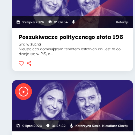
Katarzyna Kasia, K
29 lipca 2026
01:09:54
Poszukiwacze politycznego złota 196
Gra w zucha
Nieustająco dominującym tematem ostatnich dni jest to co
dzieje się w PiS, a...
Katarzyna Kasia, Klaudiusz Slezak
9 lipca 2026
01:24:32