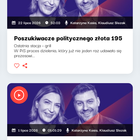
laudiusz Slezak
Katarzyna Kasia, Klaudiusz Slezak
22 lipca 2026
52:03
Poszukiwacze politycznego złota 195
Ostatnia stacja - grill
W PiS proces dzielenia, który już nie jeden raz udawało się
prezesowi...
Katarzyna Kasia, Klaudiusz Slezak
1 lipca 2026
01:01:29