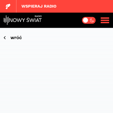
WSPIERAJ RADIO
wróć