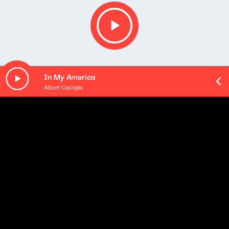
In My America
Albert Castiglia
O odcinku
Playlista audycji:
Andrzej Zaucha - Jeszcze czuję sen