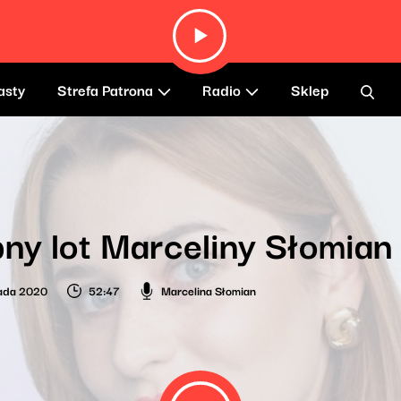
asty
Strefa Patrona
Radio
Sklep
ny lot Marceliny Słomian
pada 2020
52:47
Marcelina Słomian