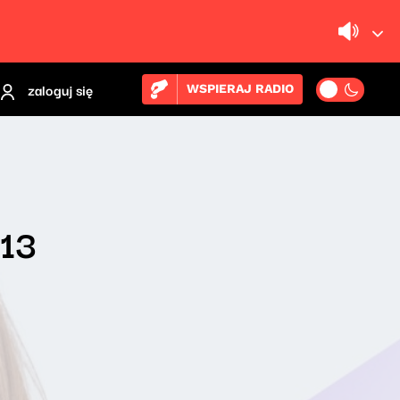
zaloguj się
WSPIERAJ RADIO
 13