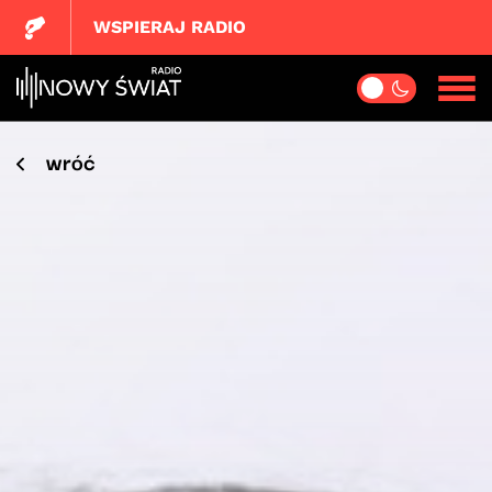
WSPIERAJ RADIO
wróć