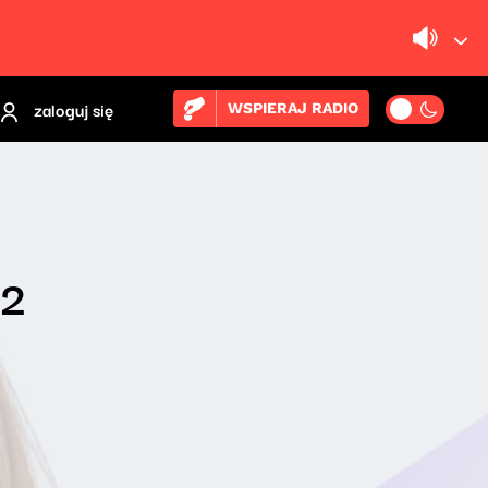
zaloguj się
WSPIERAJ RADIO
 2