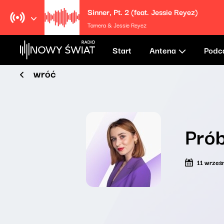
Sinner, Pt. 2 (feat. Jessie Reyez)
Tamera & Jessie Reyez
Start
Antena
Podc
wróć
Prób
11 wrześ