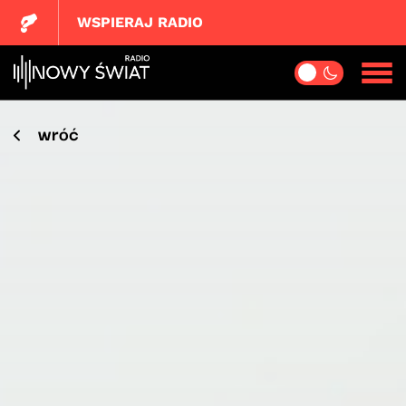
WSPIERAJ RADIO
wróć