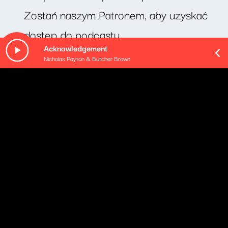
Zostań naszym Patronem, aby uzyskać
dostęp do podcastu.
Acknowledgement
Nicholas Payton & Butcher Brown
O odcinku
Playlista audycji:
Paul McCartney & Wings - Band On The Run
The Doors - Hyacinth House
Patti Smith - 25th Floor
Jefferson Airplane - D. C. B. A.-25